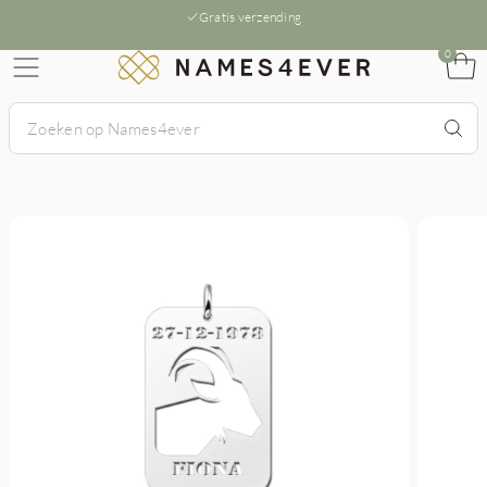
Gratis verzending
0