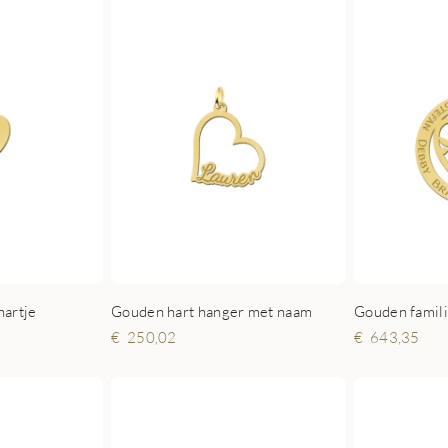
artje
Gouden hart hanger met naam
250,02
643,35