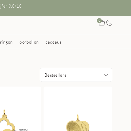
ijfer 9.0/10
0
ringen
oorbellen
cadeaus
Bestsellers