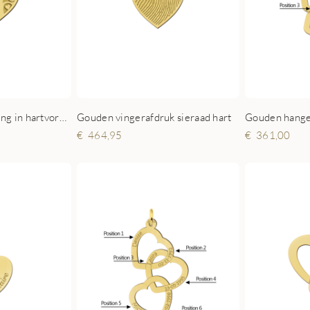
Gouden hange
Gouden familieketting in hartvorm met levensboom en namen
Gouden vingerafdruk sieraad hart
361,00
464,95