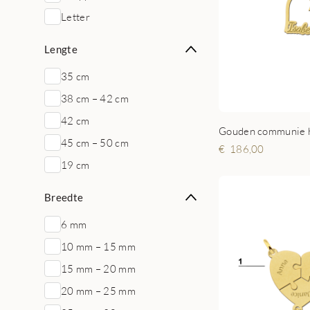
Letter
Lengte
35 cm
38 cm – 42 cm
42 cm
Gouden communie h
45 cm – 50 cm
186,00
19 cm
Breedte
6 mm
10 mm – 15 mm
15 mm – 20 mm
20 mm – 25 mm