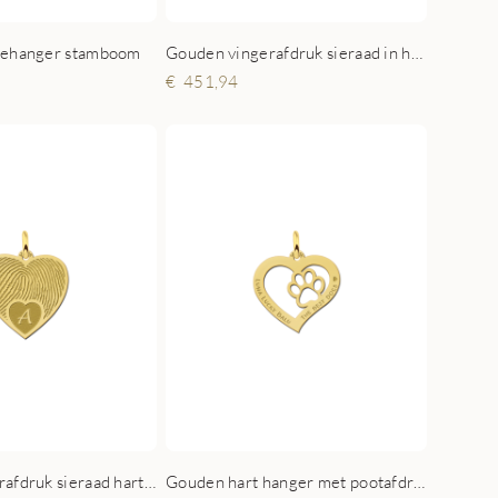
iehanger stamboom
Gouden vingerafdruk sieraad in hartvorm
451,94
Gouden vingerafdruk sieraad hart met initiaal
Gouden hart hanger met pootafdruk en gravure