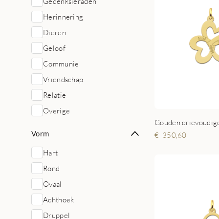
Gedenksieraden
Herinnering
Dieren
Geloof
Communie
Vriendschap
Relatie
Overige
Vorm
350,60
Hart
Rond
Ovaal
Achthoek
Druppel