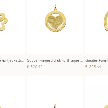
Gouden drievoudige hartjes ketting met namen
Gouden vingerafdruk harthanger omcirkeld
520,42
325,64