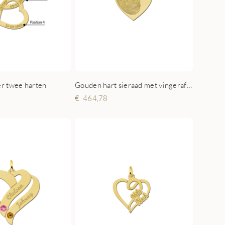
r twee harten
Gouden hart sieraad met vingerafdruk en naam en datum
464,78