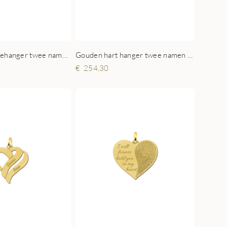
Gouden hart hanger twee namen klein
Gouden familiehanger twee namen met geboortestenen
254,30