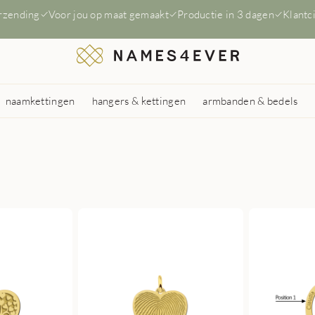
erzending
Voor jou op maat gemaakt
Productie in 3 dagen
Klantc
naamkettingen
hangers & kettingen
armbanden & bedels