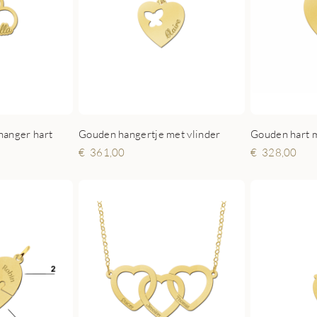
anger hart
Gouden hangertje met vlinder
Gouden hart m
361,00
328,00