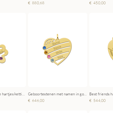
880,68
450,00
Gouden drievoudige hartjes ketting met geboortestenen
Geboortestenen met namen in gouden hanger
Best friends h
646,00
544,00