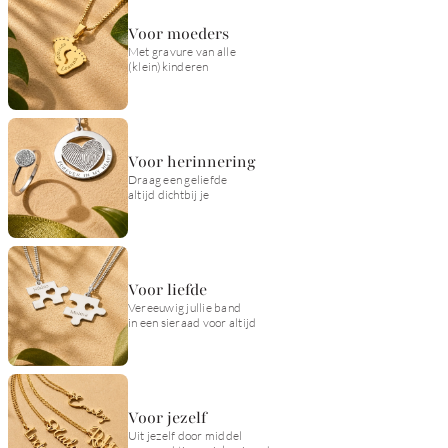
Voor moeders
Met gravure van alle
(klein)kinderen
Voor herinnering
Draag een geliefde
altijd dichtbij je
Voor liefde
Vereeuwig jullie band
in een sieraad voor altijd
Voor jezelf
Uit jezelf door middel