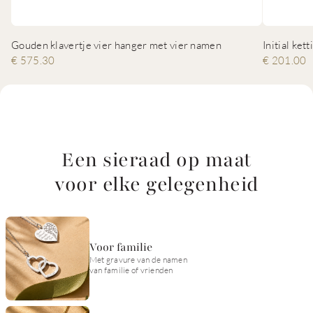
Gouden klavertje vier hanger met vier namen
Initial ket
€ 575.30
€ 201.00
Een sieraad op maat
voor elke gelegenheid
Voor familie
Met gravure van de namen
van familie of vrienden