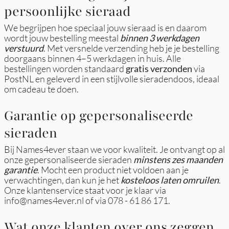
persoonlijke sieraad
We begrijpen hoe speciaal jouw sieraad is en daarom
wordt jouw bestelling meestal
binnen 3 werkdagen
verstuurd
. Met versnelde verzending heb je je bestelling
doorgaans binnen 4–5 werkdagen in huis. Alle
bestellingen worden standaard
gratis verzonden
via
PostNL en geleverd in een stijlvolle sieradendoos, ideaal
om cadeau te doen.
Garantie op gepersonaliseerde
sieraden
Bij Names4ever staan we voor kwaliteit. Je ontvangt op al
onze gepersonaliseerde sieraden
minstens zes maanden
garantie
. Mocht een product niet voldoen aan je
verwachtingen, dan kun je het
kosteloos laten omruilen
.
Onze klantenservice staat voor je klaar via
info@names4ever.nl
of via
078 - 61 86 171
.
Wat onze klanten over ons zeggen