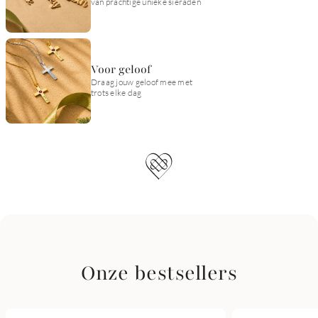
van prachtige unieke sieraden
Voor geloof
Draag jouw geloof mee met
trots elke dag
Onze bestsellers