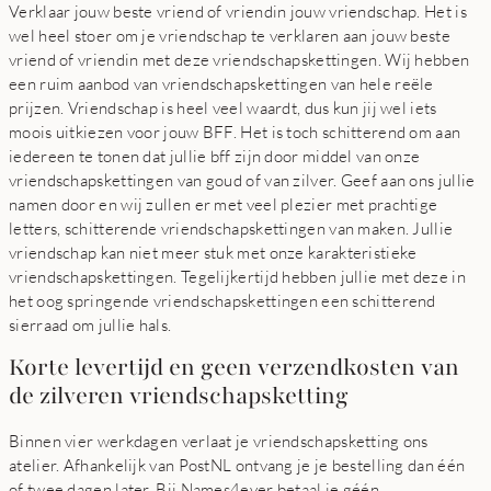
Verklaar jouw beste vriend of vriendin jouw vriendschap. Het is
wel heel stoer om je vriendschap te verklaren aan jouw beste
vriend of vriendin met deze vriendschapskettingen. Wij hebben
een ruim aanbod van vriendschapskettingen van hele reële
prijzen. Vriendschap is heel veel waardt, dus kun jij wel iets
moois uitkiezen voor jouw BFF. Het is toch schitterend om aan
iedereen te tonen dat jullie bff zijn door middel van onze
vriendschapskettingen van goud of van zilver. Geef aan ons jullie
namen door en wij zullen er met veel plezier met prachtige
letters, schitterende vriendschapskettingen van maken. Jullie
vriendschap kan niet meer stuk met onze karakteristieke
vriendschapskettingen. Tegelijkertijd hebben jullie met deze in
het oog springende vriendschapskettingen een schitterend
sierraad om jullie hals.
Korte levertijd en geen verzendkosten van
de zilveren vriendschapsketting
Binnen vier werkdagen verlaat je vriendschapsketting ons
atelier. Afhankelijk van PostNL ontvang je je bestelling dan één
of twee dagen later. Bij Names4ever betaal je géén