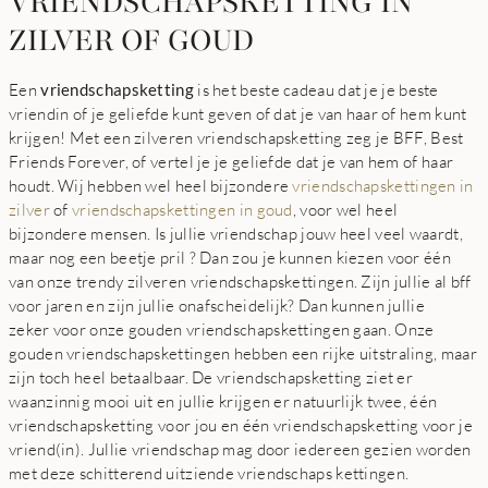
VRIENDSCHAPSKETTING IN
ZILVER OF GOUD
Een
vriendschapsketting
is het beste cadeau dat je je beste
vriendin of je geliefde kunt geven of dat je van haar of hem kunt
krijgen! Met een zilveren vriendschapsketting zeg je BFF, Best
Friends Forever, of vertel je je geliefde dat je van hem of haar
houdt. Wij hebben wel heel bijzondere
vriendschapskettingen in
zilver
of
vriendschapskettingen in goud
, voor wel heel
bijzondere mensen. Is jullie vriendschap jouw heel veel waardt,
maar nog een beetje pril ? Dan zou je kunnen kiezen voor één
van onze trendy zilveren vriendschapskettingen. Zijn jullie al bff
voor jaren en zijn jullie onafscheidelijk? Dan kunnen jullie
zeker voor onze gouden vriendschapskettingen gaan. Onze
gouden vriendschapskettingen hebben een rijke uitstraling, maar
zijn toch heel betaalbaar. De vriendschapsketting ziet er
waanzinnig mooi uit en jullie krijgen er natuurlijk twee, één
vriendschapsketting voor jou en één vriendschapsketting voor je
vriend(in). Jullie vriendschap mag door iedereen gezien worden
met deze schitterend uitziende vriendschaps kettingen.