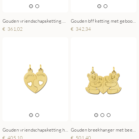
Gouden vriendschapsketting YinYang met hartjes
Gouden bff ketting met geboortesteen
361,02
342,34
Gouden vriendschapsketting hart met namen
Gouden breekhanger met beertjes
405,10
501,40