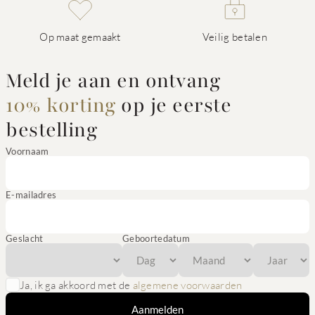
Op maat gemaakt
Veilig betalen
Meld je aan en ontvang
10% korting
op je eerste
bestelling
Voornaam
E-mailadres
Geslacht
Geboortedatum
Ja, ik ga akkoord met de
algemene voorwaarden
Aanmelden