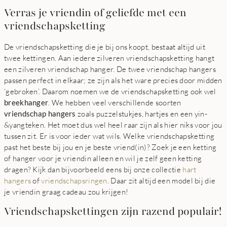
Verras je vriendin of geliefde met een
vriendschapsketting
De vriendschapsketting die je bij ons koopt, bestaat altijd uit
twee kettingen. Aan iedere zilveren vriendschapsketting hangt
een zilveren vriendschap hanger. De twee vriendschap hangers
passen perfect in elkaar; ze zijn als het ware precies door midden
‘gebroken’. Daarom noemen we de vriendschapsketting ook wel
breekhanger
. We hebben veel verschillende soorten
vriendschap hangers
zoals puzzelstukjes, hartjes en een yin-
&yangteken. Het moet dus wel heel raar zijn als hier niks voor jou
tussen zit. Er is voor ieder wat wils. Welke vriendschapsketting
past het beste bij jou en je beste vriend(in)? Zoek je een ketting
of hanger voor je vriendin alleen en wil je zelf geen ketting
dragen? Kijk dan bijvoorbeeld eens bij onze collectie
hart
hangers
of
vriendschapsringen
. Daar zit altijd een model bij die
je vriendin graag cadeau zou krijgen!
Vriendschapskettingen zijn razend populair!