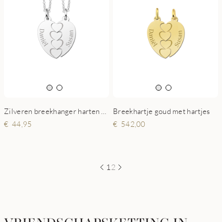
Zilveren breekhanger harten gravé
Breekhartje goud met hartjes
44,95
542,00
1
2