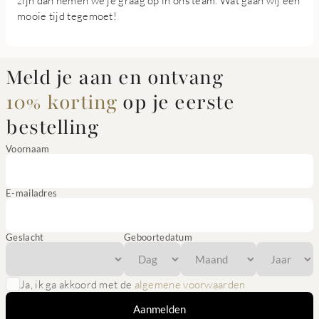
zijn dan nemen we je graag op in ons team. Wat gaan wij een
mooie tijd tegemoet!
Meld je aan en ontvang
10% korting
op je eerste
bestelling
Voornaam
E-mailadres
Geslacht
Geboortedatum
Ja, ik ga akkoord met de
algemene voorwaarden
Aanmelden