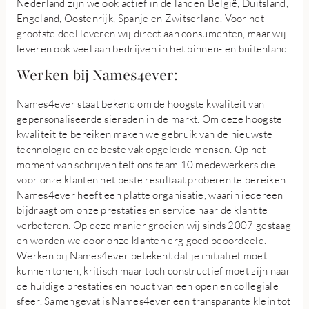
Nederland zijn we ook actief in de landen België, Duitsland,
Engeland, Oostenrijk, Spanje en Zwitserland. Voor het
grootste deel leveren wij direct aan consumenten, maar wij
leveren ook veel aan bedrijven in het binnen- en buitenland.
Werken bij Names4ever:
Names4ever staat bekend om de hoogste kwaliteit van
gepersonaliseerde sieraden in de markt. Om deze hoogste
kwaliteit te bereiken maken we gebruik van de nieuwste
technologie en de beste vak opgeleide mensen. Op het
moment van schrijven telt ons team 10 medewerkers die
voor onze klanten het beste resultaat proberen te bereiken.
Names4ever heeft een platte organisatie, waarin iedereen
bijdraagt om onze prestaties en service naar de klant te
verbeteren. Op deze manier groeien wij sinds 2007 gestaag
en worden we door onze klanten erg goed beoordeeld.
Werken bij Names4ever betekent dat je initiatief moet
kunnen tonen, kritisch maar toch constructief moet zijn naar
de huidige prestaties en houdt van een open en collegiale
sfeer. Samengevat is Names4ever een transparante klein tot