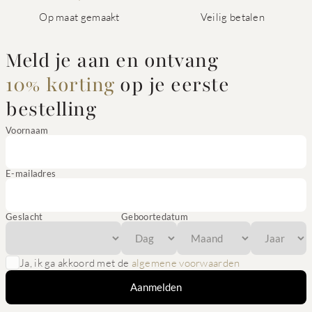
Op maat gemaakt
Veilig betalen
Meld je aan en ontvang
10% korting
op je eerste
bestelling
Voornaam
E-mailadres
Geslacht
Geboortedatum
Ja, ik ga akkoord met de
algemene voorwaarden
Aanmelden