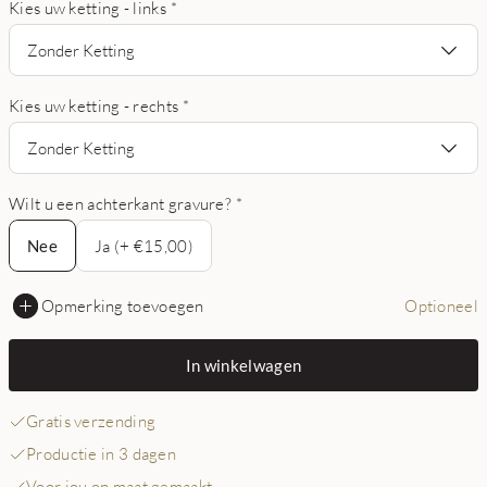
Kies uw ketting - links
*
Zonder Ketting
Kies uw ketting - rechts
*
Zonder Ketting
Wilt u een achterkant gravure?
*
Nee
Nee
Ja (+ €15,00)
Opmerking toevoegen
Optioneel
In winkelwagen
Gratis verzending
Productie in 3 dagen
Voor jou op maat gemaakt