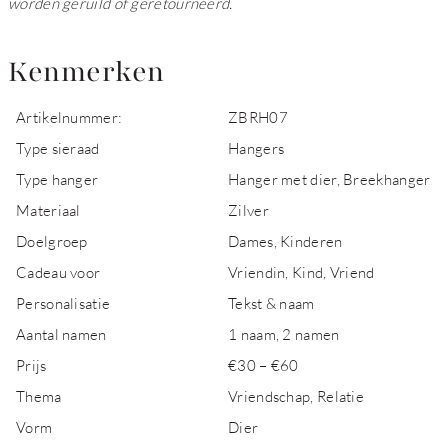
worden geruild of geretourneerd.
Kenmerken
Artikelnummer:
ZBRH07
Type sieraad
Hangers
Type hanger
Hanger met dier, Breekhanger
Materiaal
Zilver
Doelgroep
Dames, Kinderen
Cadeau voor
Vriendin, Kind, Vriend
Personalisatie
Tekst & naam
Aantal namen
1 naam, 2 namen
Prijs
€30 – €60
Thema
Vriendschap, Relatie
Vorm
Dier