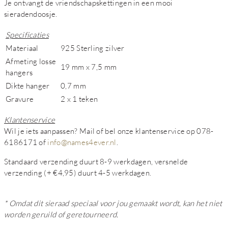
Je ontvangt de vriendschapskettingen in een mooi
sieradendoosje.
Specificaties
Materiaal
925 Sterling zilver
Afmeting losse
19 mm x 7,5 mm
hangers
Dikte hanger
0,7 mm
Gravure
2 x 1 teken
Klantenservice
Wil je iets aanpassen? Mail of bel onze klantenservice op 078-
6186171 of
info@names4ever.nl
.
Standaard verzending duurt 8-9 werkdagen, versnelde
verzending (+ €4,95) duurt 4-5 werkdagen.
* Omdat dit sieraad speciaal voor jou gemaakt wordt, kan het niet
worden geruild of geretourneerd.