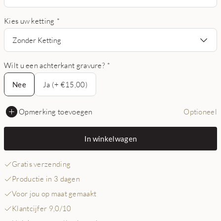
Kies uw ketting
*
Zonder Ketting
Wilt u een achterkant gravure?
*
Nee
Nee
Ja (+ €15,00)
Opmerking toevoegen
Optioneel
In winkelwagen
Gratis verzending
Productie in 3 dagen
Voor jou op maat gemaakt
Klantcijfer 9,0/10