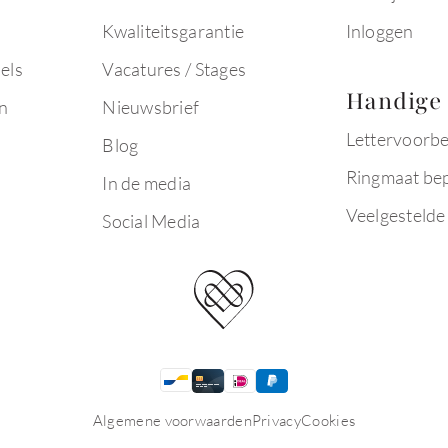
Kwaliteitsgarantie
Inloggen
els
Vacatures / Stages
Handige 
n
Nieuwsbrief
Lettervoorb
Blog
Ringmaat be
In de media
Veelgestelde
Social Media
Algemene voorwaarden
Privacy
Cookies