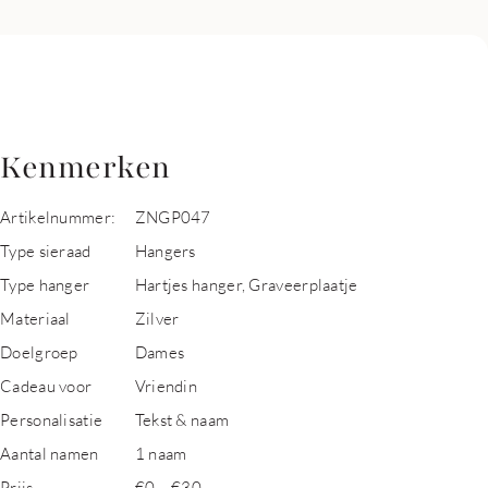
Kenmerken
Artikelnummer:
ZNGP047
Type sieraad
Hangers
Type hanger
Hartjes hanger, Graveerplaatje
Materiaal
Zilver
Doelgroep
Dames
Cadeau voor
Vriendin
Personalisatie
Tekst & naam
Aantal namen
1 naam
Prijs
€0 – €30