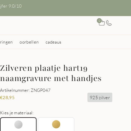
ijfer 9.0/10
0
ringen
oorbellen
cadeaus
Zilveren plaatje hart19
naamgravure met handjes
Artikelnummer: ZNGP047
925 zilver
€
28,95
Kies je materiaal: