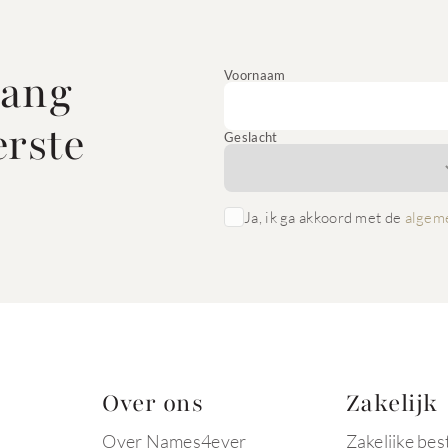
vang
Voornaam
erste
Geslacht
Ja, ik ga akkoord met de
algem
Over ons
Zakelijk
Over Names4ever
Zakelijke bes