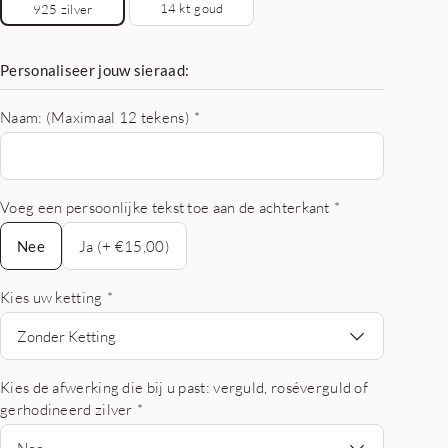
14 kt goud
925 zilver
Personaliseer jouw sieraad:
Naam: (Maximaal 12 tekens)
*
Voeg een persoonlijke tekst toe aan de achterkant
*
Nee
Nee
Ja (+ €15,00)
Kies uw ketting
*
Zonder Ketting
Kies de afwerking die bij u past: verguld, roséverguld of
gerhodineerd zilver
*
Nee