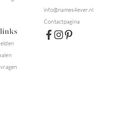
info@names4ever.nl
Contactpagina
links
eelden
palen
 vragen