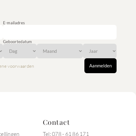
E-mailadres
Geboortedatum
Aanmelden
ene voorwaarden
Contact
tellingen
Tel: 078 - 61 86 171