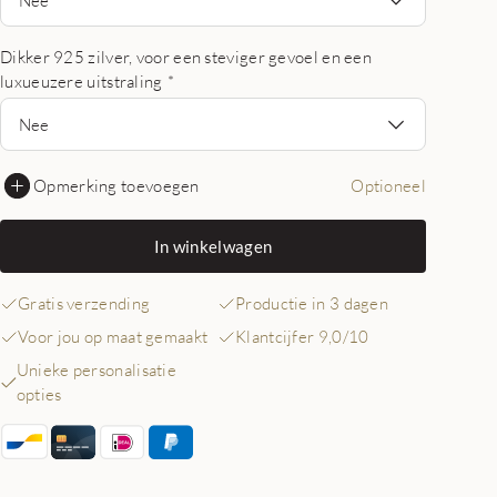
Dikker 925 zilver, voor een steviger gevoel en een
luxueuzere uitstraling
*
Nee
Opmerking toevoegen
Optioneel
In winkelwagen
Gratis verzending
Productie in 3 dagen
Voor jou op maat gemaakt
Klantcijfer 9,0/10
Unieke personalisatie
opties