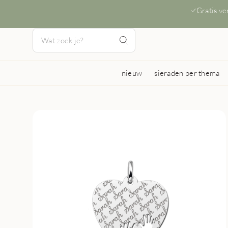
Gratis v
nieuw
sieraden per thema