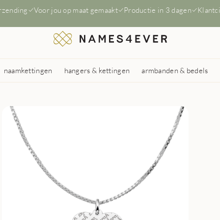
erzending
Voor jou op maat gemaakt
Productie in 3 dagen
Klantc
naamkettingen
hangers & kettingen
armbanden & bedels