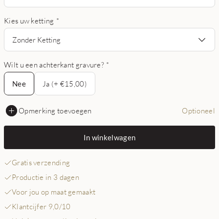
Kies uw ketting
*
Zonder Ketting
Wilt u een achterkant gravure?
*
Nee
Nee
Ja (+ €15,00)
Opmerking toevoegen
Optioneel
In winkelwagen
Gratis verzending
Productie in 3 dagen
Voor jou op maat gemaakt
Klantcijfer 9,0/10