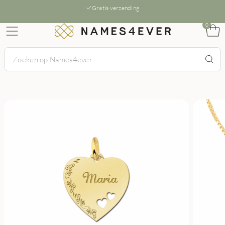
Gratis verzending
0