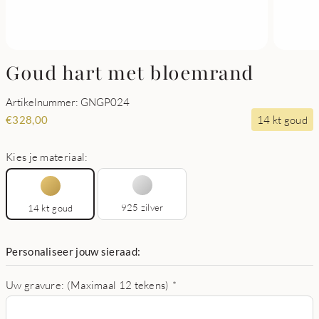
Goud hart met bloemrand
Artikelnummer: GNGP024
14 kt goud
€
328,00
Kies je materiaal:
925 zilver
14 kt goud
Personaliseer jouw sieraad:
Uw gravure: (Maximaal 12 tekens)
*