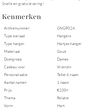
Snelle en gratis levering!
Kenmerken
Artikelnummer:
GNGP024
Type sieraad
Hangers
Type hanger
Hartjes hanger
Materiaal
Goud
Doelgroep
Dames
Cadeau voor
Vriendin
Personalisatie
Tekst & naam
Aantal namen
1 naam
Prijs
€200+
Thema
Relatie
Vorm
Hart