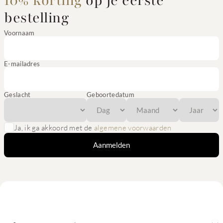
10% korting
op je eerste
bestelling
Voornaam
E-mailadres
Geslacht
Geboortedatum
Ja, ik ga akkoord met de
algemene voorwaarden
Aanmelden