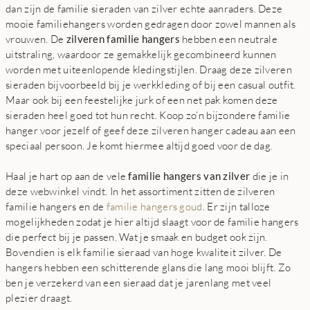
dan zijn de
familie sieraden van zilver echte aanraders. Deze
mooie familiehangers worden gedragen door zowel mannen als
vrouwen. De
zilveren familie hangers
hebben een neutrale
uitstraling, waardoor ze gemakkelijk gecombineerd kunnen
worden met uiteenlopende kledingstijlen. Draag deze zilveren
sieraden bijvoorbeeld bij je werkkleding of bij een casual outfit.
Maar ook bij een feestelijke jurk of een net pak komen deze
sieraden heel goed tot hun recht. Koop zo’n bijzondere familie
hanger voor jezelf of geef deze zilveren hanger cadeau aan een
speciaal persoon. Je komt hiermee altijd goed voor de dag.
Haal je hart op aan de vele
familie hangers van zilver
die je in
deze webwinkel vindt. In het assortiment zitten de zilveren
familie hangers en de
familie hangers goud
. Er zijn talloze
mogelijkheden zodat je hier altijd slaagt voor de familie hangers
die perfect bij je passen. Wat je smaak en budget ook zijn.
Bovendien is elk familie sieraad van hoge kwaliteit zilver. De
hangers hebben een schitterende glans die lang mooi blijft. Zo
ben je verzekerd van een sieraad dat je jarenlang met veel
plezier draagt.