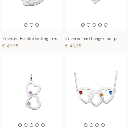
Zilveren hart hanger met puzzelstukjes en namen
Zilveren Familie ketting in hartvorm met geboortesteen
48,95
49,95