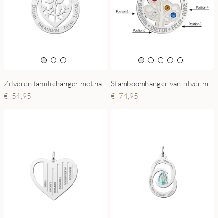
Stamboomhanger van zilver met geboortesteen
Zilveren familiehanger met hart en levensboom
74,95
54,95