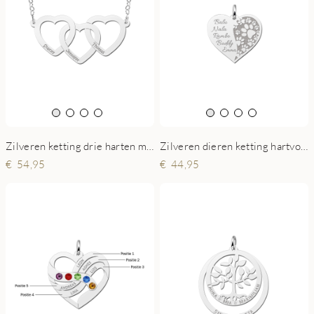
Zilveren ketting drie harten met naam
Zilveren dieren ketting hartvorm met pootjes en namen
54,95
44,95