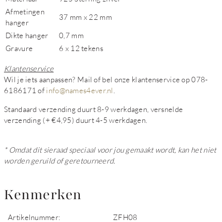
Afmetingen
37 mm x 22 mm
hanger
Dikte hanger
0,7 mm
Gravure
6 x 12 tekens
Klantenservice
Wil je iets aanpassen? Mail of bel onze klantenservice op 078-
6186171 of
info@names4ever.nl
.
Standaard verzending duurt 8-9 werkdagen, versnelde
verzending (+ €4,95) duurt 4-5 werkdagen.
* Omdat dit sieraad speciaal voor jou gemaakt wordt, kan het niet
worden geruild of geretourneerd.
Kenmerken
Artikelnummer:
ZFH08