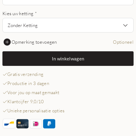
Kies uw ketting
*
Zonder Ketting
Opmerking toevoegen
Optioneel
In winkelwagen
Gratis verzending
Productie in 3 dagen
Voor jou op maat gemaakt
Klantcijfer 9,0/10
Unieke personalisatie opties