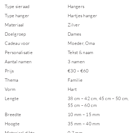
Type sieraad
Hangers
Type hanger
Hartjes hanger
Materiaal
Zilver
Doelgroep
Dames
Cadeau voor
Moeder, Oma
Personalisatie
Tekst & naam
Aantal namen
3 namen
Prijs
€30 – €60
Thema
Familie
Vorm
Hart
Lengte
38 cm – 42 cm, 45 cm – 50 cm,
55 cm – 60 cm
Breedte
10 mm – 15 mm
Hoogte
35 mm – 40 mm
Materiaal dikte
0,7 mm