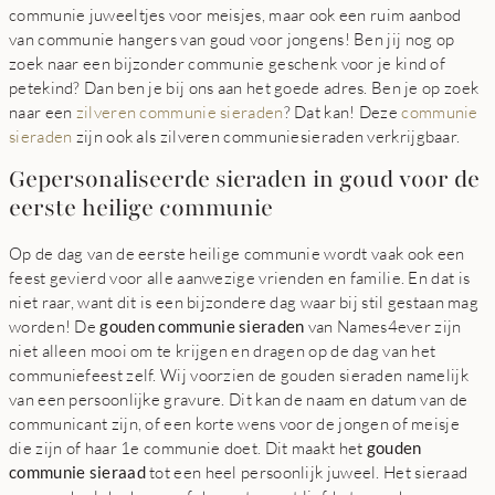
communie juweeltjes voor meisjes, maar ook een ruim aanbod
van communie hangers van goud voor jongens! Ben jij nog op
zoek naar een bijzonder communie geschenk voor je kind of
petekind? Dan ben je bij ons aan het goede adres. Ben je op zoek
naar een
zilveren communie sieraden
? Dat kan! Deze
communie
sieraden
zijn ook als zilveren communiesieraden verkrijgbaar.
Gepersonaliseerde sieraden in goud voor de
eerste heilige communie
Op de dag van de eerste heilige communie wordt vaak ook een
feest gevierd voor alle aanwezige vrienden en familie. En dat is
niet raar, want dit is een bijzondere dag waar bij stil gestaan mag
worden! De
gouden communie sieraden
van Names4ever zijn
niet alleen mooi om te krijgen en dragen op de dag van het
communiefeest zelf. Wij voorzien de gouden sieraden namelijk
van een persoonlijke gravure. Dit kan de naam en datum van de
communicant zijn, of een korte wens voor de jongen of meisje
die zijn of haar 1e communie doet. Dit maakt het
gouden
communie sieraad
tot een heel persoonlijk juweel. Het sieraad