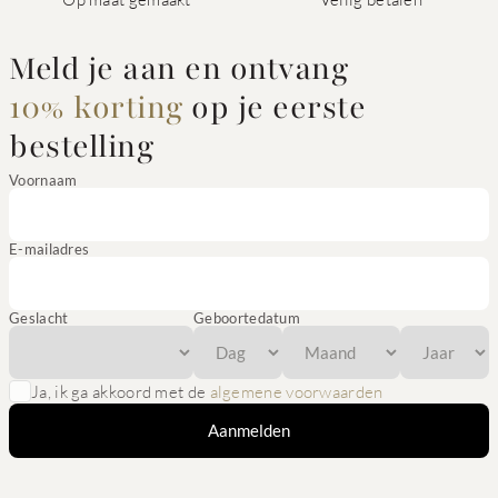
Meld je aan en ontvang
10% korting
op je eerste
bestelling
Voornaam
E-mailadres
Geslacht
Geboortedatum
Ja, ik ga akkoord met de
algemene voorwaarden
Aanmelden