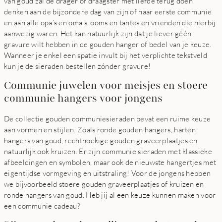
van goud zal de drager of draagster met liefde terug doen
denken aan de bijzondere dag van zijn of haar eerste communie
en aan alle opa’s en oma’s, ooms en tantes en vrienden die hierbij
aanwezig waren. Het kan natuurlijk zijn dat je liever géén
gravure wilt hebben in de gouden hanger of bedel van je keuze.
Wanneer je enkel een spatie invult bij het verplichte tekstveld
kun je de sieraden bestellen zónder gravure!
Communie juwelen voor meisjes en stoere
communie hangers voor jongens
De collectie gouden communiesieraden bevat een ruime keuze
aan vormen en stijlen. Zoals ronde gouden hangers, harten
hangers van goud, rechthoekige gouden graveerplaatjes en
natuurlijk ook kruizen. Er zijn communie sieraden met klassieke
afbeeldingen en symbolen, maar ook de nieuwste hangertjes met
eigentijdse vormgeving en uitstraling! Voor de jongens hebben
we bijvoorbeeld stoere gouden graveerplaatjes of kruizen en
ronde hangers van goud. Heb jij al een keuze kunnen maken voor
een communie cadeau?