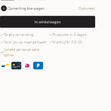
Opmerking toevoegen
Optioneel
In winkelwagen
Gratis verzending
Productie in 3 dagen
Voor jou op maat gemaakt
Klantcijfer 9,0/10
Unieke personalisatie
opties