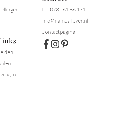
tellingen
Tel: 078 - 61 86 171
info@names4ever.nl
Contactpagina
links
eelden
palen
 vragen