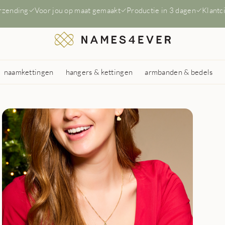
erzending
Voor jou op maat gemaakt
Productie in 3 dagen
Klantc
naamkettingen
hangers & kettingen
armbanden & bedels