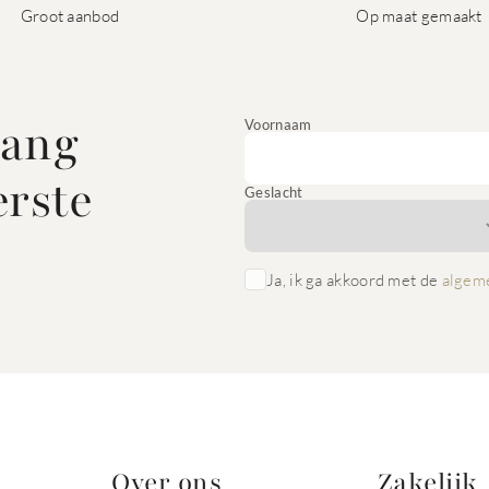
Groot aanbod
Op maat gemaakt
vang
Voornaam
erste
Geslacht
Ja, ik ga akkoord met de
algem
Over ons
Zakelijk