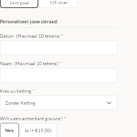
925 zilver
14 kt goud
Personaliseer jouw sieraad:
Datum: (Maximaal 10 tekens)
*
Naam: (Maximaal 10 tekens)
*
Kies uw ketting
*
Zonder Ketting
Wilt u een achterkant gravure?
*
Nee
Nee
Ja (+ €15,00)