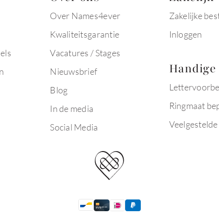
Over Names4ever
Zakelijke bes
Kwaliteitsgarantie
Inloggen
els
Vacatures / Stages
Handige 
n
Nieuwsbrief
Lettervoorb
Blog
Ringmaat be
In de media
Veelgestelde
Social Media