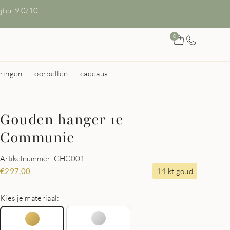
ijfer 9.0/10
0
ringen
oorbellen
cadeaus
Gouden hanger 1e
Communie
Artikelnummer: GHC001
14 kt goud
€
297,00
Kies je materiaal: