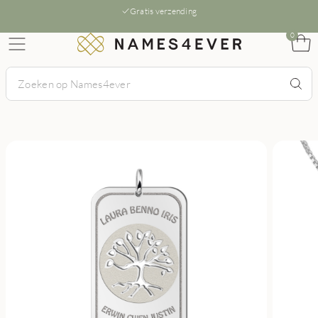
Gratis verzending
0