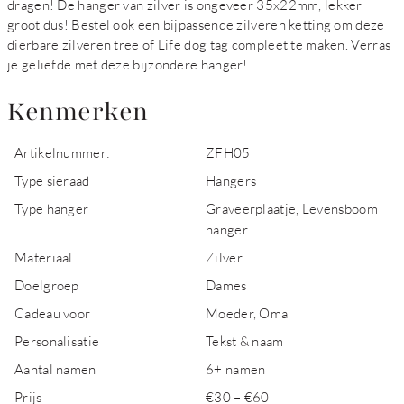
dragen! De hanger van zilver is ongeveer 35x22mm, lekker
groot dus! Bestel ook een bijpassende zilveren ketting om deze
dierbare zilveren tree of Life dog tag compleet te maken. Verras
je geliefde met deze bijzondere hanger!
Kenmerken
Artikelnummer:
ZFH05
Type sieraad
Hangers
Type hanger
Graveerplaatje, Levensboom
hanger
Materiaal
Zilver
Doelgroep
Dames
Cadeau voor
Moeder, Oma
Personalisatie
Tekst & naam
Aantal namen
6+ namen
Prijs
€30 – €60