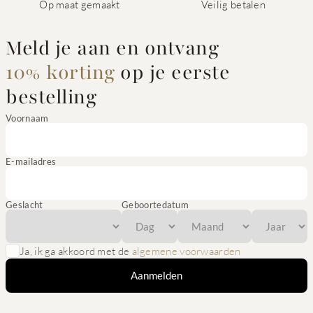
Op maat gemaakt
Veilig betalen
Meld je aan en ontvang
10% korting
op je eerste
bestelling
Voornaam
E-mailadres
Geslacht
Geboortedatum
Ja, ik ga akkoord met de
algemene voorwaarden
Aanmelden