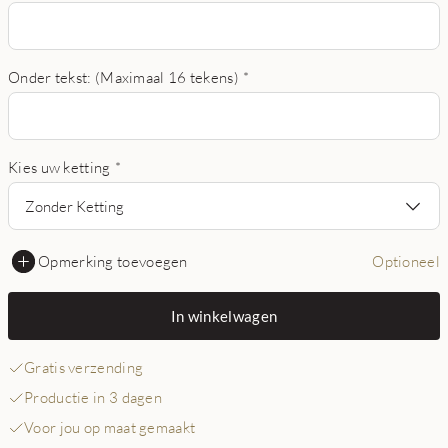
Onder tekst: (Maximaal 16 tekens)
*
Kies uw ketting
*
Zonder Ketting
Opmerking toevoegen
Optioneel
In winkelwagen
Gratis verzending
Productie in 3 dagen
Voor jou op maat gemaakt