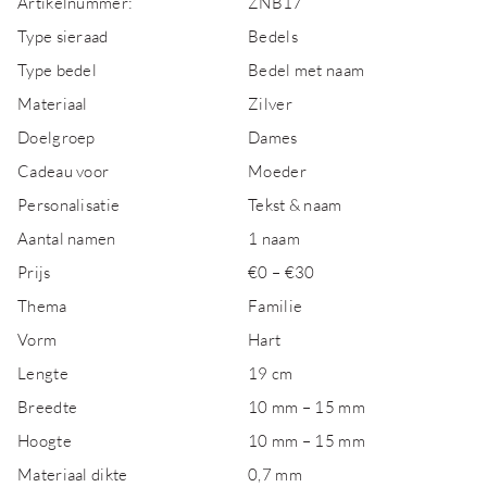
Artikelnummer:
ZNB17
Type sieraad
Bedels
Type bedel
Bedel met naam
Materiaal
Zilver
Doelgroep
Dames
Cadeau voor
Moeder
Personalisatie
Tekst & naam
Aantal namen
1 naam
Prijs
€0 – €30
Thema
Familie
Vorm
Hart
Lengte
19 cm
Breedte
10 mm – 15 mm
Hoogte
10 mm – 15 mm
Materiaal dikte
0,7 mm