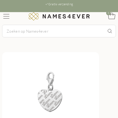
Gratis verzending
0