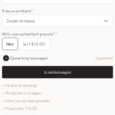
Kies uw armband
*
Zonder Armband
Wilt u een achterkant gravure?
*
Nee
Nee
Ja (+ €15,00)
Opmerking toevoegen
Optioneel
In winkelwagen
Gratis verzending
Productie in 3 dagen
Voor jou op maat gemaakt
Klantcijfer 9,0/10