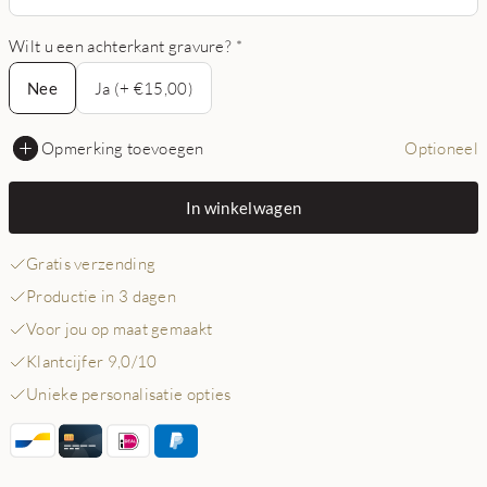
Wilt u een achterkant gravure?
*
Nee
Nee
Ja (+ €15,00)
Opmerking toevoegen
Optioneel
In winkelwagen
Gratis verzending
Productie in 3 dagen
Voor jou op maat gemaakt
Klantcijfer 9,0/10
Unieke personalisatie opties