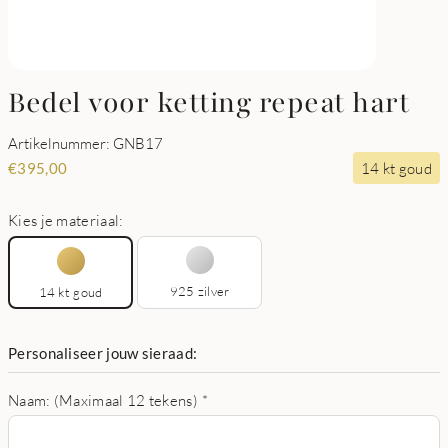
Bedel voor ketting repeat hart
Artikelnummer: GNB17
14 kt goud
€
395,00
Kies je materiaal:
925 zilver
14 kt goud
Personaliseer jouw sieraad:
Naam: (Maximaal 12 tekens)
*