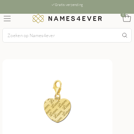
Gratis verzending
0