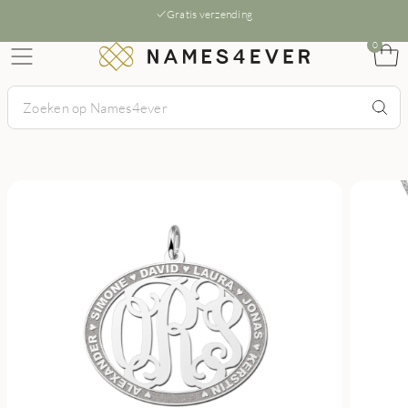
Gratis verzending
0