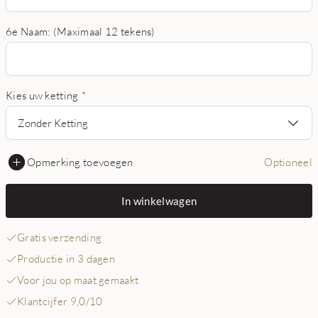
6e Naam: (Maximaal 12 tekens)
Kies uw ketting
*
Zonder Ketting
Opmerking toevoegen
Optioneel
In winkelwagen
Gratis verzending
Productie in 3 dagen
Voor jou op maat gemaakt
Klantcijfer 9,0/10