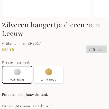
Zilveren hangertje dierenriem
Leeuw
Artikelnummer: ZHS017
925 zilver
€
35,95
Kies je materiaal:
14 kt goud
925 zilver
Personaliseer jouw sieraad:
Datum: (Maximaal 12 tekens)
*