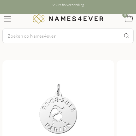
Gratis verzending
0