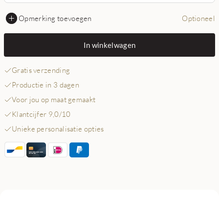
Opmerking toevoegen
Optioneel
In winkelwagen
Gratis verzending
Productie in 3 dagen
Voor jou op maat gemaakt
Klantcijfer 9,0/10
Unieke personalisatie opties