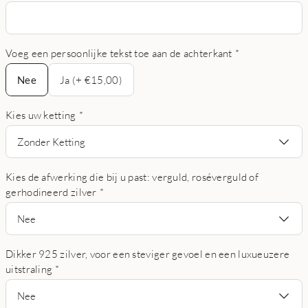
Voeg een persoonlijke tekst toe aan de achterkant
*
Nee
Nee
Ja (+ €15,00)
Kies uw ketting
*
Zonder Ketting
Kies de afwerking die bij u past: verguld, roséverguld of
gerhodineerd zilver
*
Nee
Dikker 925 zilver, voor een steviger gevoel en een luxueuzere
uitstraling
*
Nee