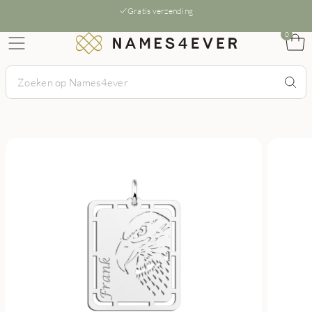
Gratis verzending
0