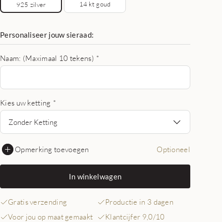
14 kt goud
925 zilver
Personaliseer jouw sieraad:
Naam: (Maximaal 10 tekens)
*
Kies uw ketting
*
Zonder Ketting
Opmerking toevoegen
Optioneel
In winkelwagen
Gratis verzending
Productie in 3 dagen
Voor jou op maat gemaakt
Klantcijfer 9,0/10