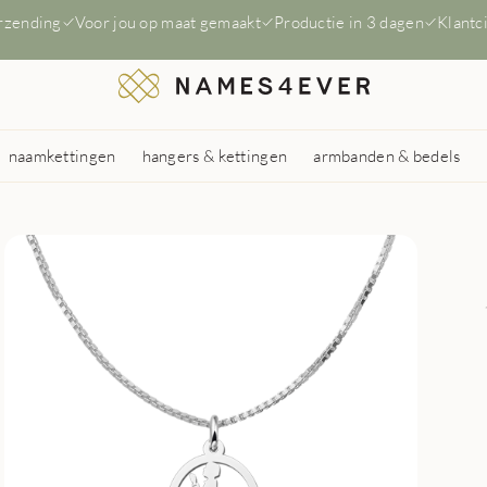
erzending
Voor jou op maat gemaakt
Productie in 3 dagen
Klantc
naamkettingen
hangers & kettingen
armbanden & bedels