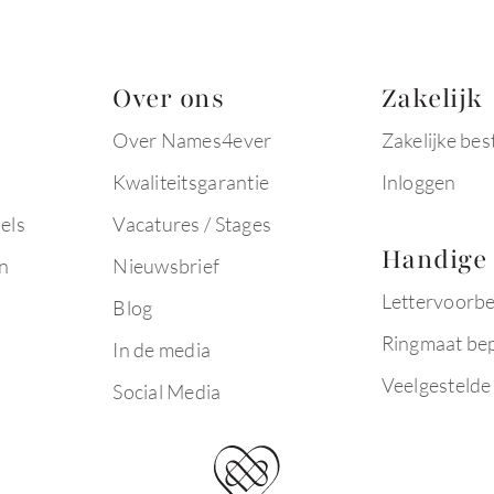
Over ons
Zakelijk
Over Names4ever
Zakelijke bes
Kwaliteitsgarantie
Inloggen
els
Vacatures / Stages
Handige 
n
Nieuwsbrief
Lettervoorb
Blog
Ringmaat be
In de media
Veelgestelde
Social Media