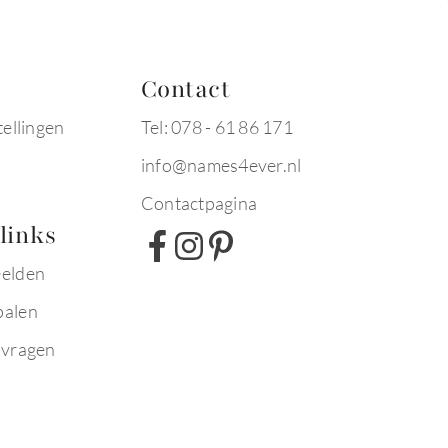
Contact
tellingen
Tel: 078 - 61 86 171
info@names4ever.nl
Contactpagina
links
eelden
palen
 vragen