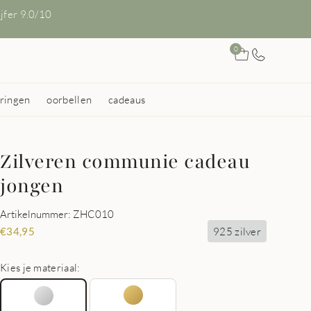
ijfer 9.0/10
0
ringen
oorbellen
cadeaus
Zilveren communie cadeau
jongen
Artikelnummer: ZHC010
925 zilver
€
34,95
Kies je materiaal: