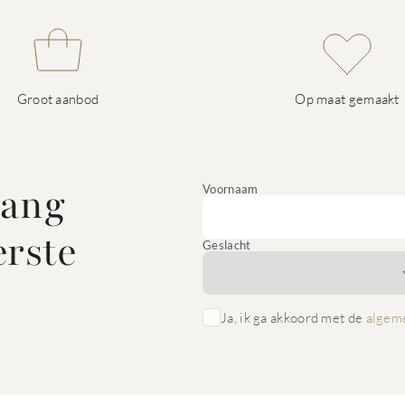
Groot aanbod
Op maat gemaakt
vang
Voornaam
erste
Geslacht
Ja, ik ga akkoord met de
algem