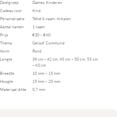
Doelgroep
Dames, Kinderen
Cadeau voor
Kind
Personalisatie
Tekst & naam, Initialen
Aantal namen
1 naam
Prijs
€30 – €60
Thema
Geloof, Communie
Vorm
Rond
Lengte
38 cm – 42 cm, 45 cm – 50 cm, 55 cm
– 60 cm
Breedte
10 mm – 15 mm
Hoogte
15 mm – 20 mm
Materiaal dikte
0,7 mm