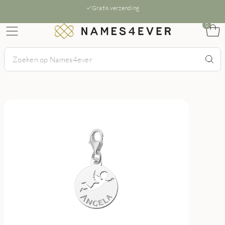
Gratis verzending
0