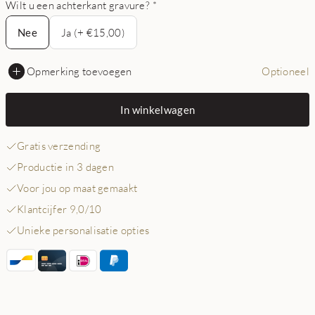
Wilt u een achterkant gravure?
*
Nee
Nee
Ja (+ €15,00)
Opmerking toevoegen
Optioneel
In winkelwagen
Gratis verzending
Productie in 3 dagen
Voor jou op maat gemaakt
Klantcijfer 9,0/10
Unieke personalisatie opties