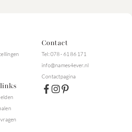
Contact
tellingen
Tel: 078 - 61 86 171
info@names4ever.nl
Contactpagina
links
eelden
palen
 vragen