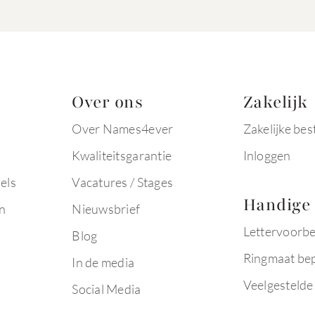
Over ons
Zakelijk
Over Names4ever
Zakelijke bes
Kwaliteitsgarantie
Inloggen
els
Vacatures / Stages
Handige 
n
Nieuwsbrief
Lettervoorb
Blog
Ringmaat be
In de media
Veelgestelde
Social Media