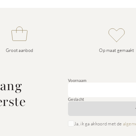
Groot aanbod
Op maat gemaakt
vang
Voornaam
erste
Geslacht
Ja, ik ga akkoord met de
algem