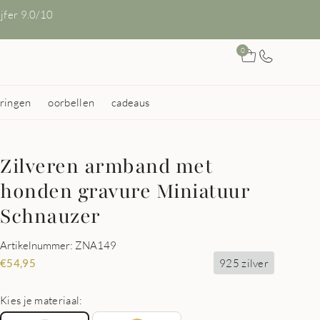
ijfer 9.0/10
0
ringen
oorbellen
cadeaus
Zilveren armband met
honden gravure Miniatuur
Schnauzer
Artikelnummer: ZNA149
925 zilver
€
54,95
Kies je materiaal: