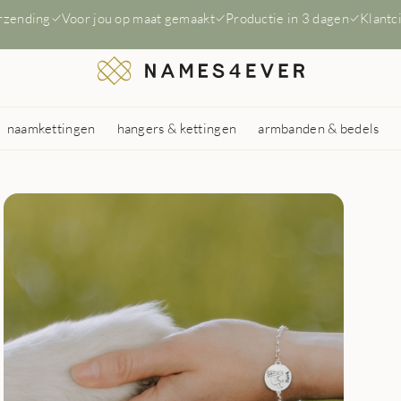
erzending
Voor jou op maat gemaakt
Productie in 3 dagen
Klantc
naamkettingen
hangers & kettingen
armbanden & bedels