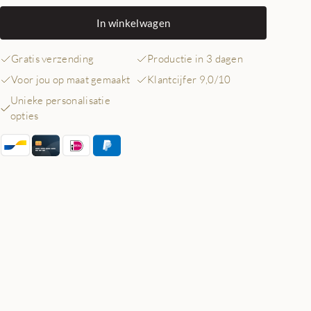
In winkelwagen
Gratis verzending
Productie in 3 dagen
Voor jou op maat gemaakt
Klantcijfer 9,0/10
Unieke personalisatie
opties