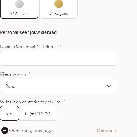
14 kt goud
925 zilver
Personaliseer jouw sieraad:
Naam: (Maximaal 12 tekens)
*
Kies uw vorm
*
Rond
Wilt u een achterkant gravure?
*
Nee
Nee
Ja (+ €15,00)
Opmerking toevoegen
Optioneel