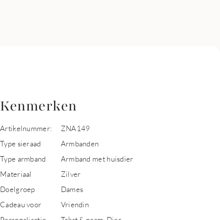
Kenmerken
Artikelnummer:
ZNA149
Type sieraad
Armbanden
Type armband
Armband met huisdier
Materiaal
Zilver
Doelgroep
Dames
Cadeau voor
Vriendin
Personalisatie
Tekst & naam, Dier