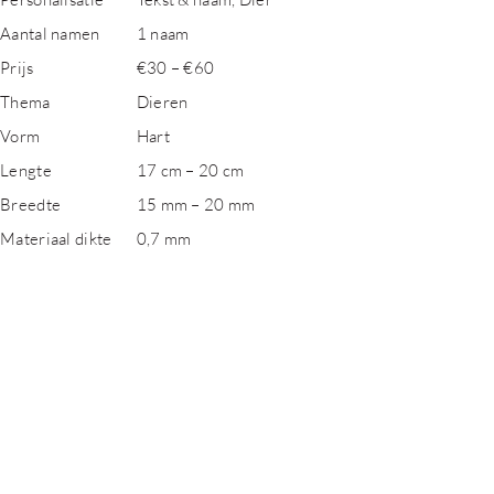
Aantal namen
1 naam
Prijs
€30 – €60
Thema
Dieren
Vorm
Hart
Lengte
17 cm – 20 cm
Breedte
15 mm – 20 mm
Materiaal dikte
0,7 mm