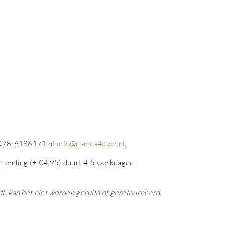
op 078-6186171 of
info@names4ever.nl
.
rzending (+ €4,95) duurt 4-5 werkdagen.
dt, kan het niet worden geruild of geretourneerd.