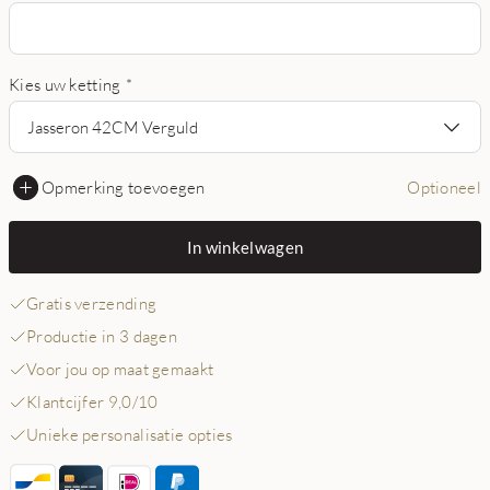
Kies uw ketting
*
Jasseron 42CM Verguld
Opmerking toevoegen
Optioneel
In winkelwagen
Gratis verzending
Productie in 3 dagen
Voor jou op maat gemaakt
Klantcijfer 9,0/10
Unieke personalisatie opties