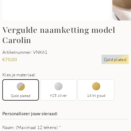
Vergulde naamketting model
Carolin
Artikelnummer: VNK61
Gold plated
€
70,00
Kies je materiaal:
925 zilver
14 kt goud
Gold plated
Personaliseer jouw sieraad:
Naam: (Maximaal 12 tekens)
*