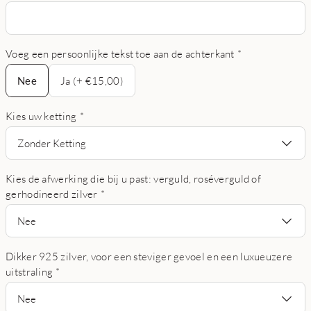
Voeg een persoonlijke tekst toe aan de achterkant
*
Nee
Nee
Ja (+ €15,00)
Kies uw ketting
*
Zonder Ketting
Kies de afwerking die bij u past: verguld, roséverguld of
gerhodineerd zilver
*
Nee
Dikker 925 zilver, voor een steviger gevoel en een luxueuzere
uitstraling
*
Nee