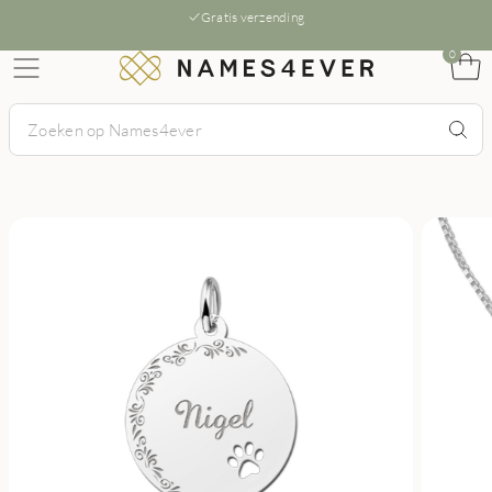
Gratis verzending
0