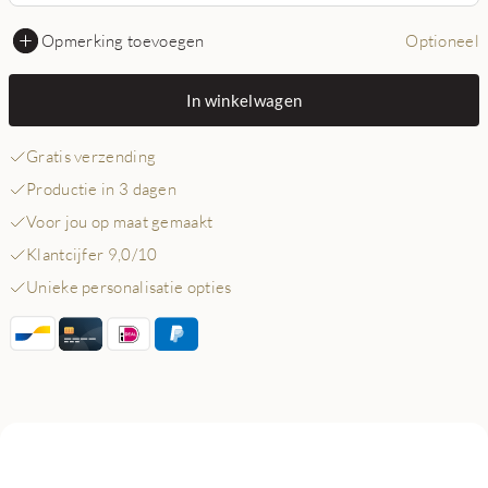
Opmerking toevoegen
Optioneel
In winkelwagen
Gratis verzending
Productie in 3 dagen
Voor jou op maat gemaakt
Klantcijfer 9,0/10
Unieke personalisatie opties