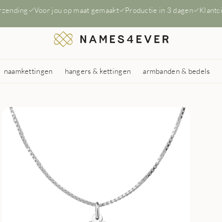
erzending
Voor jou op maat gemaakt
Productie in 3 dagen
Klantc
naamkettingen
hangers & kettingen
armbanden & bedels