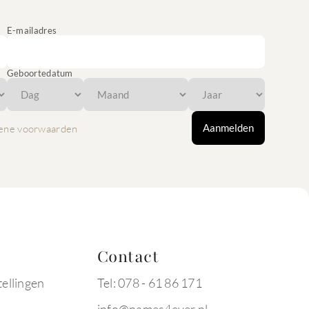
E-mailadres
Geboortedatum
Aanmelden
ene voorwaarden
Contact
tellingen
Tel: 078 - 61 86 171