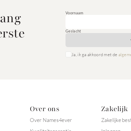
vang
Voornaam
erste
Geslacht
Ja, ik ga akkoord met de
algem
Over ons
Zakelijk
Over Names4ever
Zakelijke bes