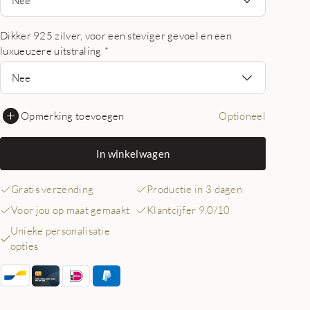
Dikker 925 zilver, voor een steviger gevoel en een
luxueuzere uitstraling
*
Nee
Opmerking toevoegen
Optioneel
In winkelwagen
Gratis verzending
Productie in 3 dagen
Voor jou op maat gemaakt
Klantcijfer 9,0/10
Unieke personalisatie
opties