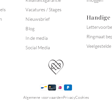
Kwaliteitsgarantie
Inloggen
els
Vacatures / Stages
Handige 
n
Nieuwsbrief
Lettervoorb
Blog
Ringmaat be
In de media
Veelgestelde
Social Media
Algemene voorwaarden
Privacy
Cookies