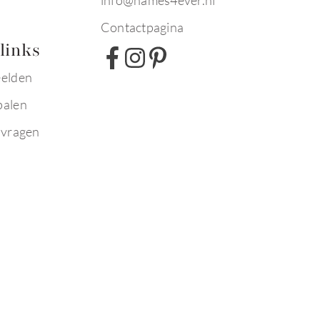
info@names4ever.nl
Contactpagina
links
eelden
palen
 vragen