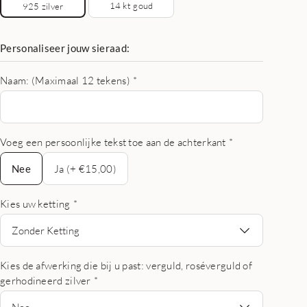
14 kt goud
925 zilver
Personaliseer jouw sieraad:
Naam: (Maximaal 12 tekens)
*
Voeg een persoonlijke tekst toe aan de achterkant
*
Nee
Nee
Ja (+ €15,00)
Kies uw ketting
*
Zonder Ketting
Kies de afwerking die bij u past: verguld, roséverguld of
gerhodineerd zilver
*
Nee