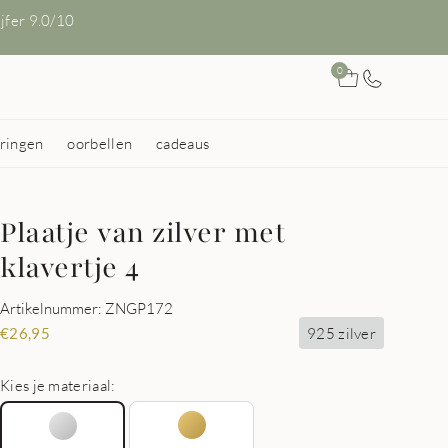
ijfer 9.0/10
0
ringen
oorbellen
cadeaus
Plaatje van zilver met
klavertje 4
Artikelnummer: ZNGP172
925 zilver
€
26,95
Kies je materiaal: