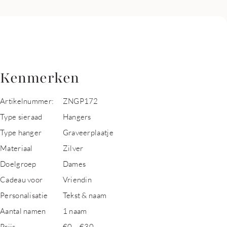
Kenmerken
Artikelnummer:
ZNGP172
Type sieraad
Hangers
Type hanger
Graveerplaatje
Materiaal
Zilver
Doelgroep
Dames
Cadeau voor
Vriendin
Personalisatie
Tekst & naam
Aantal namen
1 naam
Prijs
€0 – €30