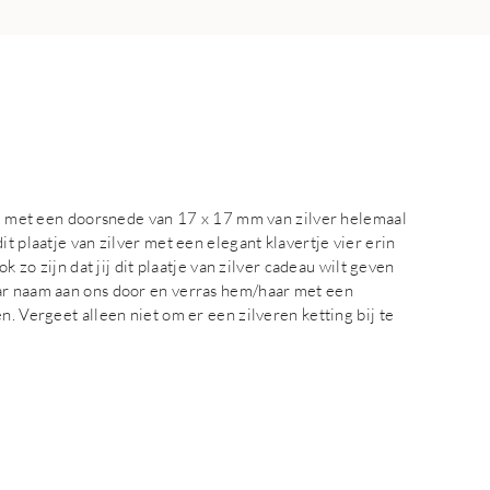
tje met een doorsnede van 17 x 17 mm van zilver helemaal
t plaatje van zilver met een elegant klavertje vier erin
k zo zijn dat jij dit plaatje van zilver cadeau wilt geven
aar naam aan ons door en verras hem/haar met een
n. Vergeet alleen niet om er een zilveren ketting bij te