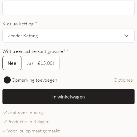
Kies uw ketting
*
Zonder Ketting
Wilt u een achterkant gravure?
*
Nee
Nee
Ja (+ €15,00)
Opmerking toevoegen
Optioneel
In winkelwagen
Gratis verzending
Productie in 3 dagen
Voor jou op maat gemaakt