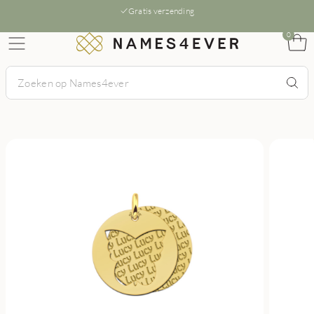
Gratis verzending
0