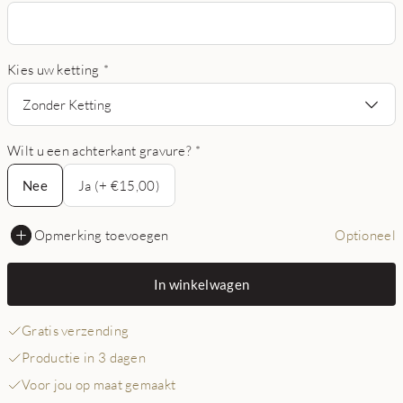
Kies uw ketting
*
Zonder Ketting
Wilt u een achterkant gravure?
*
Nee
Nee
Ja (+ €15,00)
Opmerking toevoegen
Optioneel
In winkelwagen
Gratis verzending
Productie in 3 dagen
Voor jou op maat gemaakt