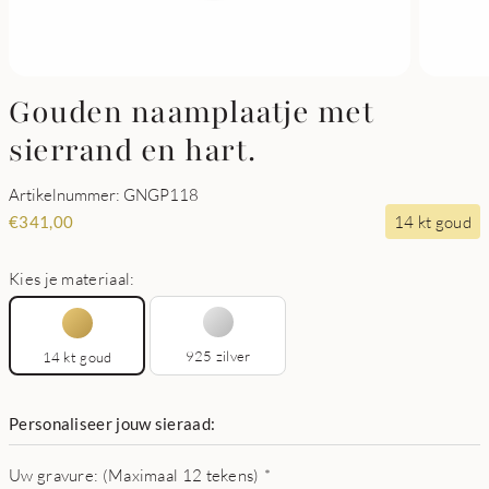
Gouden naamplaatje met
sierrand en hart.
Artikelnummer: GNGP118
14 kt goud
€
341,00
Kies je materiaal:
925 zilver
14 kt goud
Personaliseer jouw sieraad:
Uw gravure: (Maximaal 12 tekens)
*