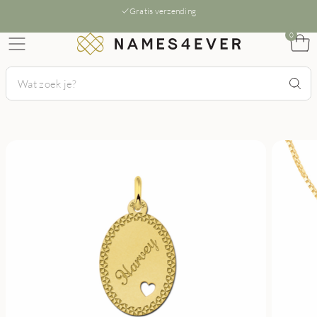
Gratis verzending
0