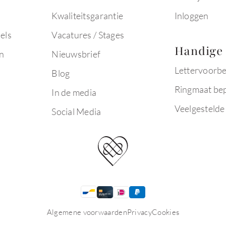
Kwaliteitsgarantie
Inloggen
els
Vacatures / Stages
Handige 
n
Nieuwsbrief
Lettervoorb
Blog
Ringmaat be
In de media
Veelgestelde
Social Media
Algemene voorwaarden
Privacy
Cookies