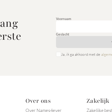
vang
Voornaam
erste
Geslacht
Ja, ik ga akkoord met de
algem
Over ons
Zakelijk
Over Names4ever
Zakelijke bes