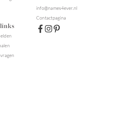
info@names4ever.nl
Contactpagina
links
eelden
palen
 vragen