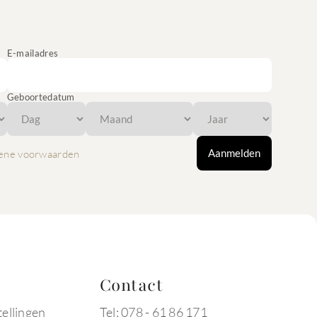
E-mailadres
Geboortedatum
Aanmelden
ene voorwaarden
Contact
tellingen
Tel: 078 - 61 86 171