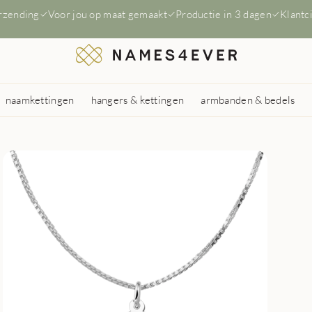
erzending
Voor jou op maat gemaakt
Productie in 3 dagen
Klantc
naamkettingen
hangers & kettingen
armbanden & bedels