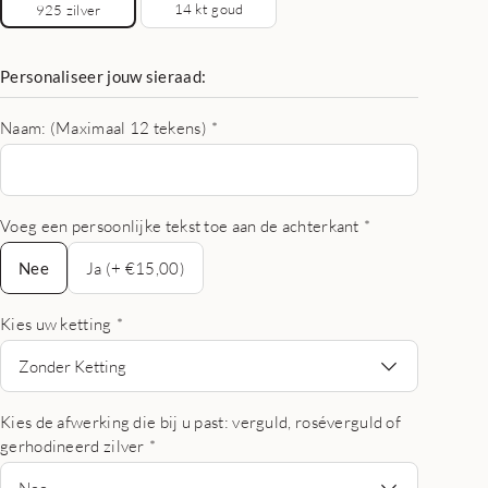
14 kt goud
925 zilver
Personaliseer jouw sieraad:
Naam: (Maximaal 12 tekens)
*
Voeg een persoonlijke tekst toe aan de achterkant
*
Nee
Nee
Ja (+ €15,00)
Kies uw ketting
*
Zonder Ketting
Kies de afwerking die bij u past: verguld, roséverguld of
gerhodineerd zilver
*
Nee