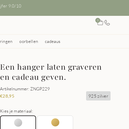
ijfer 9.0/10
0
ringen
oorbellen
cadeaus
Een hanger laten graveren
en cadeau geven.
Artikelnummer: ZNGP229
925 zilver
€
28,95
Kies je materiaal: