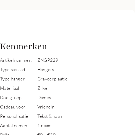
Kenmerken
Artikelnummer:
ZNGP229
Type sieraad
Hangers
Type hanger
Graveerplaatje
Materiaal
Zilver
Doelgroep
Dames
Cadeau voor
Vriendin
Personalisatie
Tekst & naam
Aantal namen
1 naam
Prijs
€0 – €30