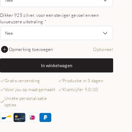
Dikker 925 zilver, voor een steviger gevoel en een
luxueuzere uitstraling
*
Nee
Opmerking toevoegen
Optioneel
In winkelwagen
Gratis verzending
Productie in 3 dagen
Voor jou op maat gemaakt
Klantcijfer 9,0/10
Unieke personalisatie
opties