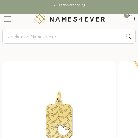
Gratis verzending
0