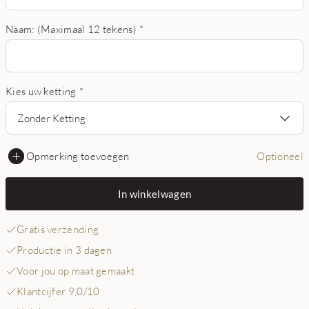
Naam: (Maximaal 12 tekens)
*
Kies uw ketting
*
Zonder Ketting
Opmerking toevoegen
Optioneel
In winkelwagen
Gratis verzending
Productie in 3 dagen
Voor jou op maat gemaakt
Klantcijfer 9,0/10