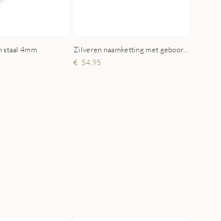
m staal 4mm
Zilveren naamketting met geboortesteen model Emilia
54,95