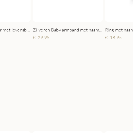
Zilveren hart hanger met levensboom en gegraveerde namen
Zilveren Baby armband met naamgravure
Ring met naa
29,95
18,95