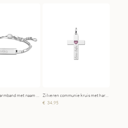
Zilveren babyarmband met naam Figaro
Zilveren communie kruis met hartje zirkonia en gravure
34,95