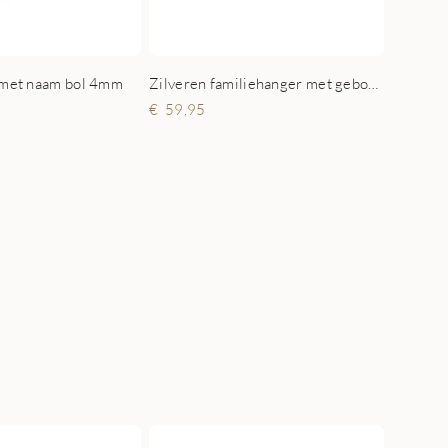
g met naam bol 4mm
Zilveren familiehanger met geboortestenen
59,95