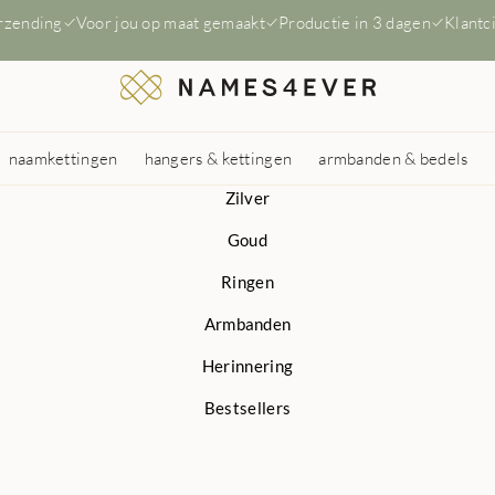
erzending
Voor jou op maat gemaakt
Productie in 3 dagen
Klantc
naamkettingen
hangers & kettingen
armbanden & bedels
Zilver
Goud
Ringen
Armbanden
Herinnering
Bestsellers