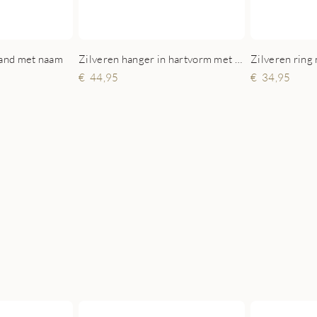
band met naam
Zilveren hanger in hartvorm met twee namen small
Zilveren rin
44,95
34,95