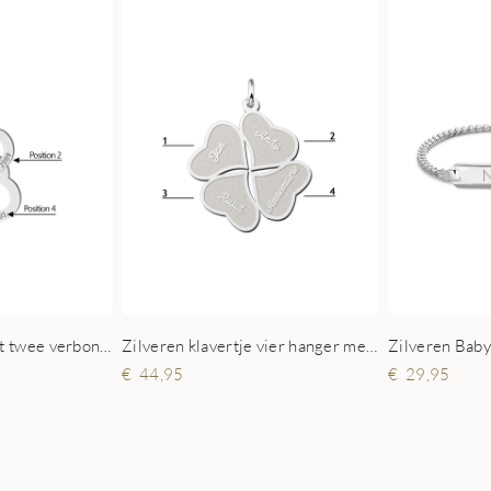
Zilveren hanger met twee verbonden harten en gravure
Zilveren klavertje vier hanger met vier namen
44,95
29,95