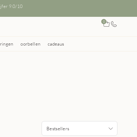
ijfer 9.0/10
0
ringen
oorbellen
cadeaus
Bestsellers