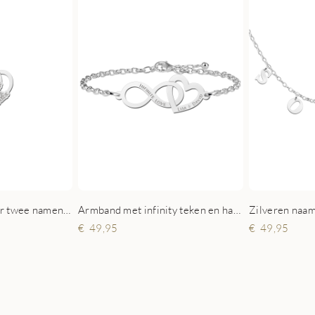
Zilveren hart hanger twee namen klein
Armband met infinity teken en hartje
Zilveren naam 
49,95
49,95