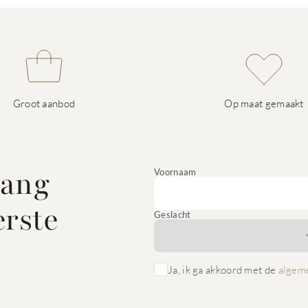
Groot aanbod
Op maat gemaakt
vang
Voornaam
erste
Geslacht
Ja, ik ga akkoord met de
algem