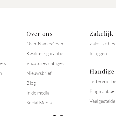
Over ons
Zakelijk
Over Names4ever
Zakelijke bes
Kwaliteitsgarantie
Inloggen
els
Vacatures / Stages
Handige 
n
Nieuwsbrief
Lettervoorb
Blog
Ringmaat be
In de media
Veelgestelde
Social Media