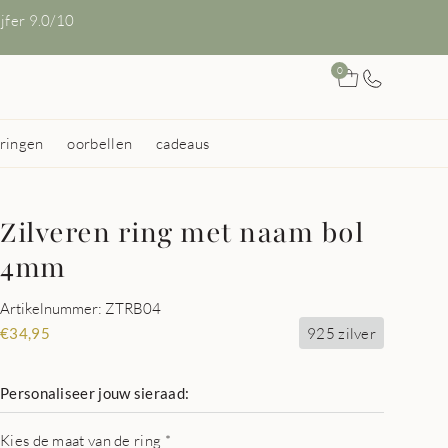
ijfer 9.0/10
0
ringen
oorbellen
cadeaus
Zilveren ring met naam bol
4mm
Artikelnummer: ZTRB04
925 zilver
€
34,95
Personaliseer jouw sieraad:
Kies de maat van de ring
*