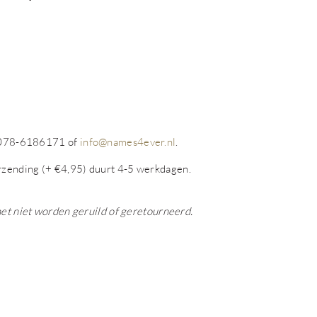
op 078-6186171 of
info@names4ever.nl
.
rzending (+ €4,95) duurt 4-5 werkdagen.
het niet worden geruild of geretourneerd.