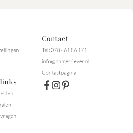
Contact
tellingen
Tel: 078 - 61 86 171
info@names4ever.nl
Contactpagina
links
eelden
palen
 vragen