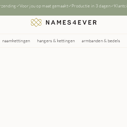
erzending
Voor jou op maat gemaakt
Productie in 3 dagen
Klantc
naamkettingen
hangers & kettingen
armbanden & bedels