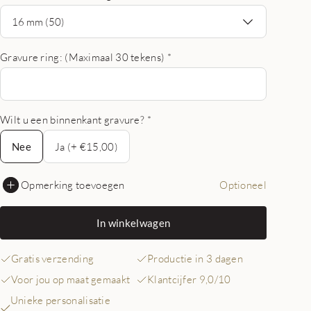
16 mm (50)
Gravure ring: (Maximaal 30 tekens)
*
Wilt u een binnenkant gravure?
*
Nee
Nee
Ja (+ €15,00)
Opmerking toevoegen
Optioneel
In winkelwagen
Gratis verzending
Productie in 3 dagen
Voor jou op maat gemaakt
Klantcijfer 9,0/10
Unieke personalisatie