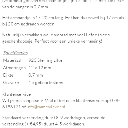
De afmetingen van het madeliefje zijn 12 mm x 12 mm. De dikte
van de hanger is 0,7 mm.
Het armbandje is 17-20 cm lang. Het kan dus zowel bij 17 cm als
bij 20 cm gedragen worden.
Natuurlijk verpakken we je sieraad met veel liefde in een
geschenkdoosje. Perfect voor een unieke verrassing!
Specificaties
Materiaal
925 Sterling zilver
Afmetingen
12 x 12 mm
Dikte
0,7 mm
Gravure
1 x geboortesteen
Klantenservice
Wil je iets aanpassen? Mail of bel onze klantenservice op 078-
6186171 of
info@names4ever.nl
.
Standaard verzending duurt 8-9 werkdagen, versnelde
verzending (+ €4,95) duurt 4-5 werkdagen.