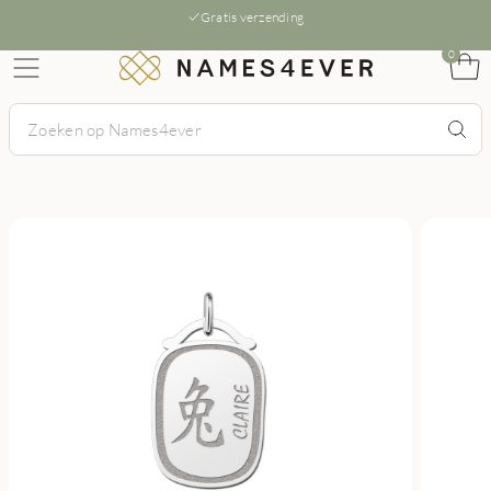
Gratis verzending
0