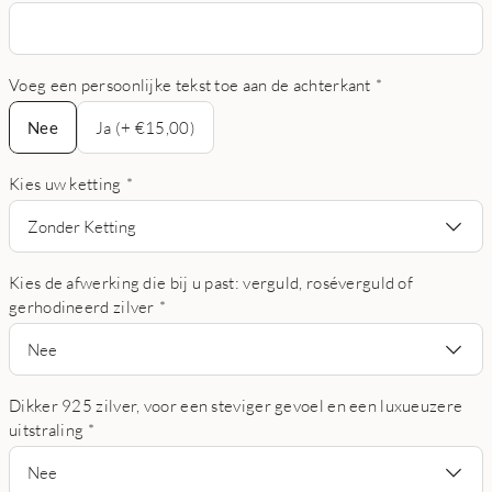
Voeg een persoonlijke tekst toe aan de achterkant
*
Nee
Nee
Ja (+ €15,00)
Kies uw ketting
*
Zonder Ketting
Kies de afwerking die bij u past: verguld, roséverguld of
gerhodineerd zilver
*
Nee
Dikker 925 zilver, voor een steviger gevoel en een luxueuzere
uitstraling
*
Nee