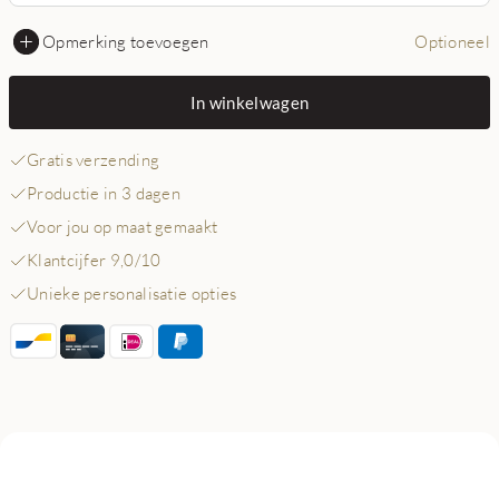
Opmerking toevoegen
Optioneel
In winkelwagen
Gratis verzending
Productie in 3 dagen
Voor jou op maat gemaakt
Klantcijfer 9,0/10
Unieke personalisatie opties