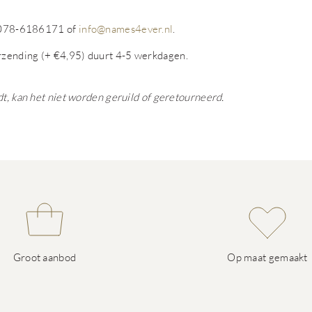
op 078-6186171 of
info@names4ever.nl
.
rzending (+ €4,95) duurt 4-5 werkdagen.
dt, kan het niet worden geruild of geretourneerd.
Groot aanbod
Op maat gemaakt