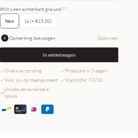
Wilt u een achterkant gravure?
*
Nee
Nee
Ja (+ €15,00)
Opmerking toevoegen
Optioneel
In winkelwagen
Gratis verzending
Productie in 3 dagen
Voor jou op maat gemaakt
Klantcijfer 9,0/10
Unieke personalisatie
opties