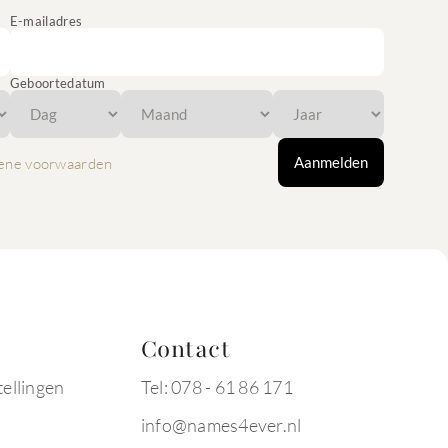
E-mailadres
Geboortedatum
Aanmelden
ene voorwaarden
Contact
tellingen
Tel: 078 - 61 86 171
info@names4ever.nl