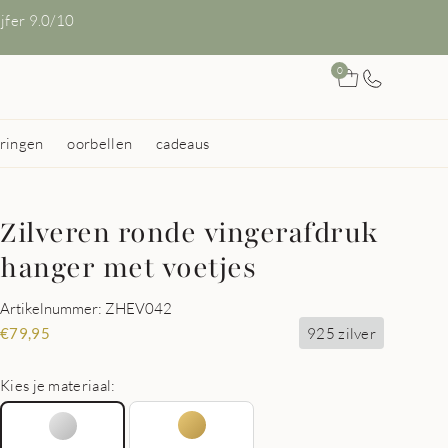
ijfer 9.0/10
0
ringen
oorbellen
cadeaus
Zilveren ronde vingerafdruk
hanger met voetjes
Artikelnummer: ZHEV042
925 zilver
€
79,95
Kies je materiaal: