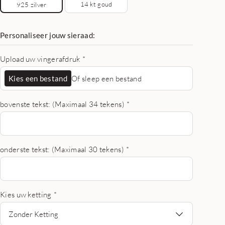
14 kt goud
925 zilver
Personaliseer jouw sieraad:
Upload uw vingerafdruk
*
Kies een bestand
Of sleep een bestand
bovenste tekst: (Maximaal 34 tekens)
*
onderste tekst: (Maximaal 30 tekens)
*
Kies uw ketting
*
Zonder Ketting