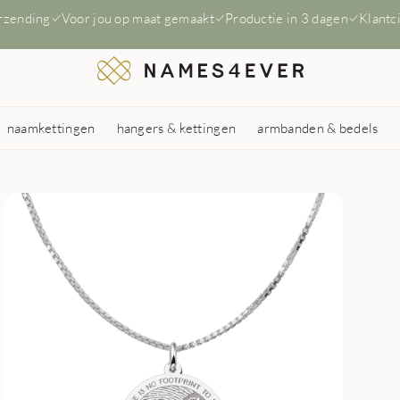
erzending
Voor jou op maat gemaakt
Productie in 3 dagen
Klantc
naamkettingen
hangers & kettingen
armbanden & bedels