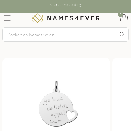
Gratis verzending
0