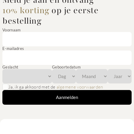
Meld je aan en ontvang
10% korting
op je eerste
bestelling
Voornaam
E-mailadres
Geslacht
Geboortedatum
Ja, ik ga akkoord met de
algemene voorwaarden
Aanmelden