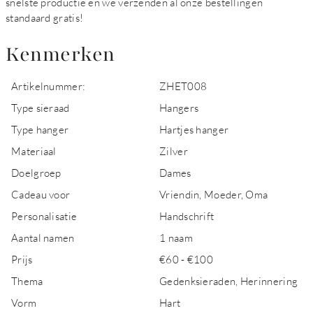
snelste productie en we verzenden al onze bestellingen
standaard gratis!
Kenmerken
Artikelnummer:
ZHET008
Type sieraad
Hangers
Type hanger
Hartjes hanger
Materiaal
Zilver
Doelgroep
Dames
Cadeau voor
Vriendin, Moeder, Oma
Personalisatie
Handschrift
Aantal namen
1 naam
Prijs
€60 - €100
Thema
Gedenksieraden, Herinnering
Vorm
Hart