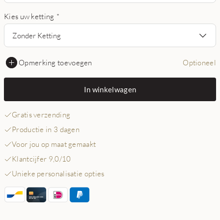
Kies uw ketting
*
Zonder Ketting
Opmerking toevoegen
Optioneel
In winkelwagen
Gratis verzending
Productie in 3 dagen
Voor jou op maat gemaakt
Klantcijfer 9,0/10
Unieke personalisatie opties