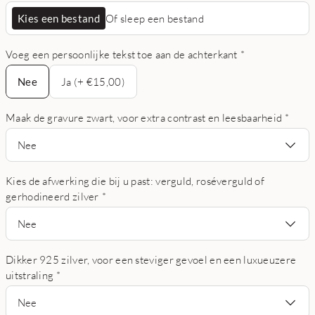
Kies een bestand
Of sleep een bestand
Voeg een persoonlijke tekst toe aan de achterkant
*
Nee
Nee
Ja (+ €15,00)
Maak de gravure zwart, voor extra contrast en leesbaarheid
*
Nee
Kies de afwerking die bij u past: verguld, roséverguld of
gerhodineerd zilver
*
Nee
Dikker 925 zilver, voor een steviger gevoel en een luxueuzere
uitstraling
*
Nee