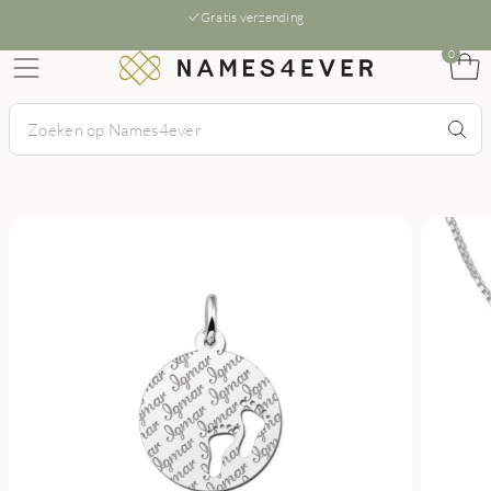
Gratis verzending
0