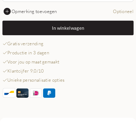
Opmerking toevoegen
Optioneel
In winkelwagen
Gratis verzending
Productie in 3 dagen
Voor jou op maat gemaakt
Klantcijfer 9,0/10
Unieke personalisatie opties