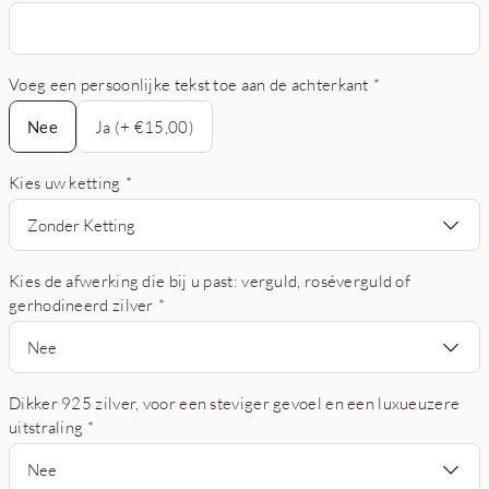
Voeg een persoonlijke tekst toe aan de achterkant
*
Nee
Nee
Ja (+ €15,00)
Kies uw ketting
*
Zonder Ketting
Kies de afwerking die bij u past: verguld, roséverguld of
gerhodineerd zilver
*
Nee
Dikker 925 zilver, voor een steviger gevoel en een luxueuzere
uitstraling
*
Nee