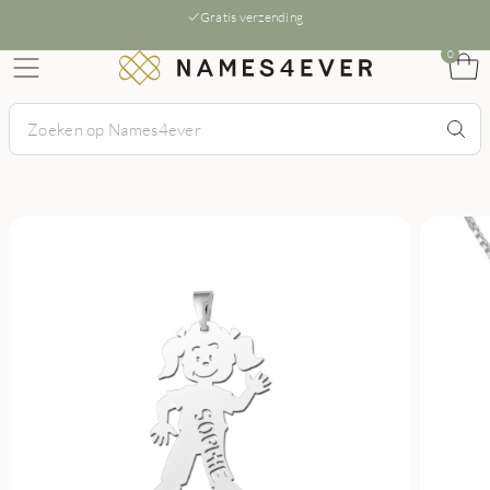
Gratis verzending
0