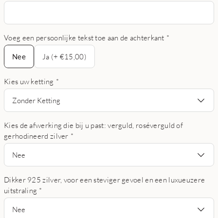
Voeg een persoonlijke tekst toe aan de achterkant
*
Nee
Nee
Ja (+ €15,00)
Kies uw ketting
*
Zonder Ketting
Kies de afwerking die bij u past: verguld, roséverguld of
gerhodineerd zilver
*
Nee
Dikker 925 zilver, voor een steviger gevoel en een luxueuzere
uitstraling
*
Nee