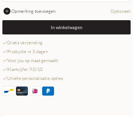
Opmerking toevoegen
Optioneel
In winkelwagen
Gratis verzending
Productie in 3 dagen
Voor jou op maat gemaakt
Klantcijfer 9,0/10
Unieke personalisatie opties