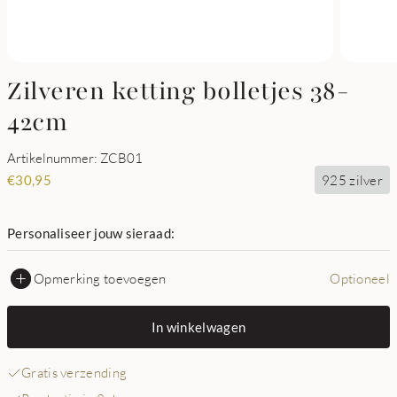
Zilveren ketting bolletjes 38-
42cm
Artikelnummer: ZCB01
925 zilver
€
30,95
Personaliseer jouw sieraad:
Opmerking toevoegen
Optioneel
In winkelwagen
Gratis verzending