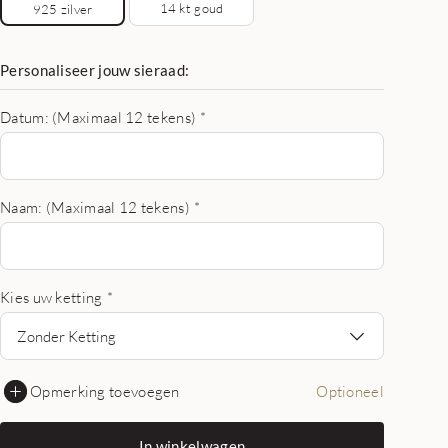
14 kt goud
925 zilver
Personaliseer jouw sieraad:
Datum: (Maximaal 12 tekens)
*
Naam: (Maximaal 12 tekens)
*
Kies uw ketting
*
Zonder Ketting
Opmerking toevoegen
Optioneel
In winkelwagen