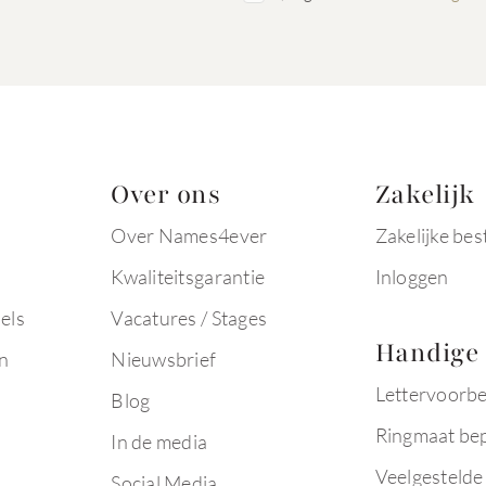
Over ons
Zakelijk
Over Names4ever
Zakelijke bes
Kwaliteitsgarantie
Inloggen
els
Vacatures / Stages
Handige 
n
Nieuwsbrief
Lettervoorb
Blog
Ringmaat be
In de media
Veelgestelde
Social Media