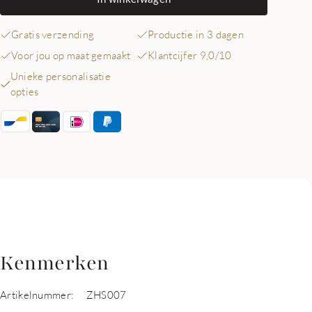
Gratis verzending
Productie in 3 dagen
Voor jou op maat gemaakt
Klantcijfer 9,0/10
Unieke personalisatie
opties
Kenmerken
Artikelnummer:
ZHS007