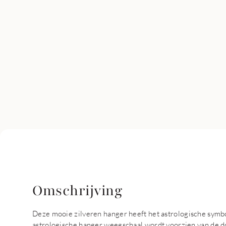
Omschrijving
Deze mooie zilveren hanger heeft het astrologische symb
astrologische hanger weegschaal wordt voorzien van de 