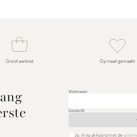
Groot aanbod
Op maat gemaakt
vang
Voornaam
erste
Geslacht
Ja, ik ga akkoord met de
algem