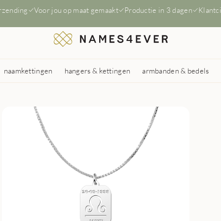
erzending
Voor jou op maat gemaakt
Productie in 3 dagen
Klantc
naamkettingen
hangers & kettingen
armbanden & bedels