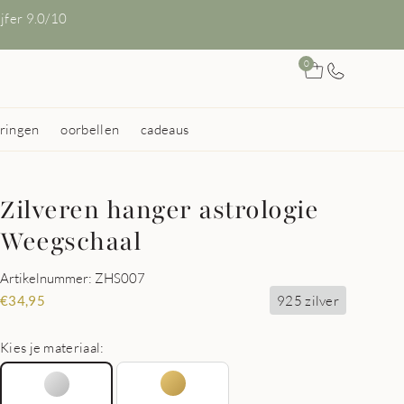
ijfer 9.0/10
0
ringen
oorbellen
cadeaus
Zilveren hanger astrologie
Weegschaal
Artikelnummer: ZHS007
925 zilver
€
34,95
Kies je materiaal: