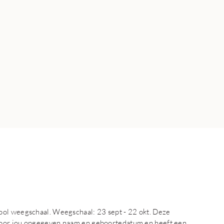
ool weegschaal. Weegschaal: 23 sept - 22 okt. Deze
door jou opgegeven naam en geboortedatum en heeft een