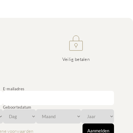
Veilig betalen
E-mailadres
Geboortedatum
Aanmelden
ene voorwaarden