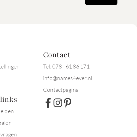
Contact
tellingen
Tel: 078 - 61 86 171
info@names4ever.nl
Contactpagina
links
eelden
palen
 vragen