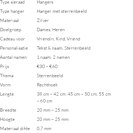
Type sieraad
Hangers
Type hanger
Hanger met sterrenbeeld
Materiaal
Zilver
Doelgroep
Dames, Heren
Cadeau voor
Vriendin, Kind, Vriend
Personalisatie
Tekst & naam, Sterrenbeeld
Aantal namen
1 naam, 2 namen
Prijs
€30 – €60
Thema
Sterrenbeeld
Vorm
Rechthoek
Lengte
38 cm – 42 cm, 45 cm – 50 cm, 55 cm
– 60 cm
Breedte
20 mm – 25 mm
Hoogte
20 mm – 25 mm
Materiaal dikte
0,7 mm