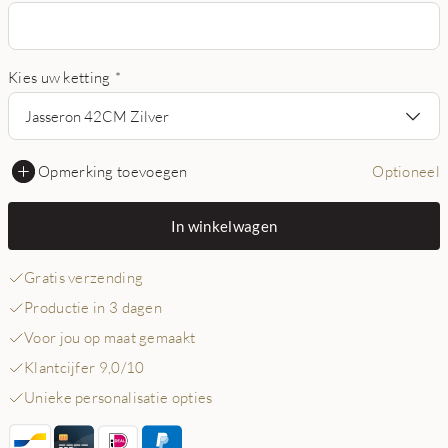
Kies uw ketting
*
Jasseron 42CM Zilver
Opmerking toevoegen
Optioneel
In winkelwagen
Gratis verzending
Productie in 3 dagen
Voor jou op maat gemaakt
Klantcijfer 9,0/10
Unieke personalisatie opties