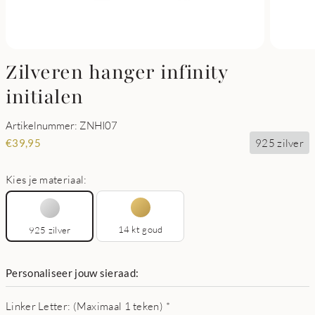
Zilveren hanger infinity
initialen
Artikelnummer: ZNHI07
925 zilver
€
39,95
Kies je materiaal:
14 kt goud
925 zilver
Personaliseer jouw sieraad:
Linker Letter: (Maximaal 1 teken)
*