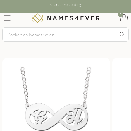
Gratis verzending
0