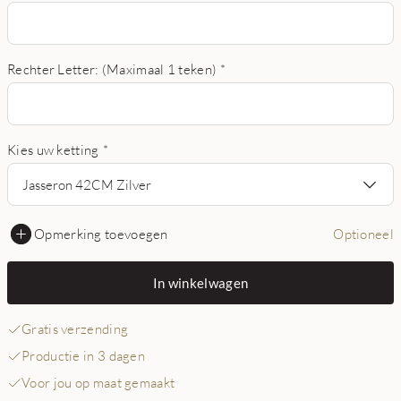
Rechter Letter: (Maximaal 1 teken)
*
Kies uw ketting
*
Jasseron 42CM Zilver
Opmerking toevoegen
Optioneel
In winkelwagen
Gratis verzending
Productie in 3 dagen
Voor jou op maat gemaakt