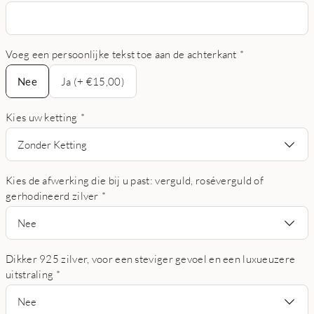
Voeg een persoonlijke tekst toe aan de achterkant
*
Nee
Nee
Ja (+ €15,00)
Kies uw ketting
*
Zonder Ketting
Kies de afwerking die bij u past: verguld, roséverguld of
gerhodineerd zilver
*
Nee
Dikker 925 zilver, voor een steviger gevoel en een luxueuzere
uitstraling
*
Nee