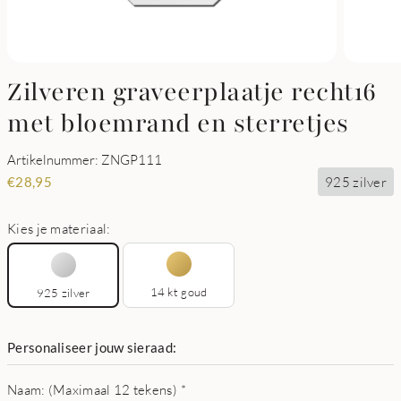
Zilveren graveerplaatje recht16
met bloemrand en sterretjes
Artikelnummer: ZNGP111
925 zilver
€
28,95
Kies je materiaal:
14 kt goud
925 zilver
Personaliseer jouw sieraad:
Naam: (Maximaal 12 tekens)
*