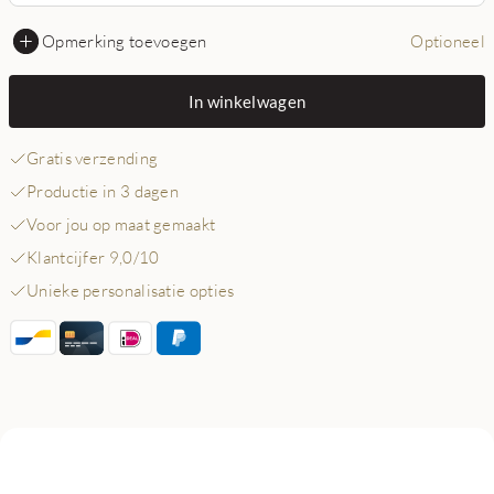
Opmerking toevoegen
Optioneel
In winkelwagen
Gratis verzending
Productie in 3 dagen
Voor jou op maat gemaakt
Klantcijfer 9,0/10
Unieke personalisatie opties