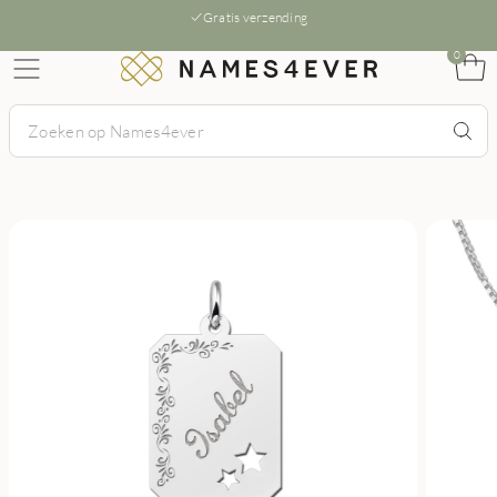
Gratis verzending
0