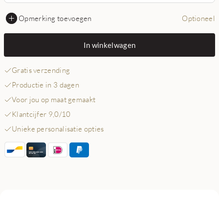
Opmerking toevoegen
Optioneel
In winkelwagen
Gratis verzending
Productie in 3 dagen
Voor jou op maat gemaakt
Klantcijfer 9,0/10
Unieke personalisatie opties