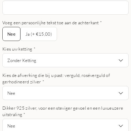
Voeg een persoonlijke tekst toe aan de achterkant
*
Nee
Nee
Ja (+ €15,00)
Kies uw ketting
*
Zonder Ketting
Kies de afwerking die bij u past: verguld, roséverguld of
gerhodineerd zilver
*
Nee
Dikker 925 zilver, voor een steviger gevoel en een luxueuzere
uitstraling
*
Nee