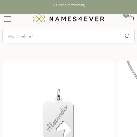
Gratis verzending
0