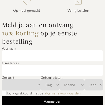
Op maat gemaakt
Veilig betalen
Meld je aan en ontvang
10% korting
op je eerste
bestelling
Voornaam
E-mailadres
Geslacht
Geboortedatum
Ja, ik ga akkoord met de
algemene voorwaarden
Aanmelden