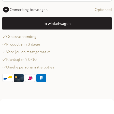
Opmerking toevoegen
Optioneel
In winkelwagen
Gratis verzending
Productie in 3 dagen
Voor jou op maat gemaakt
Klantcijfer 9,0/10
Unieke personalisatie opties