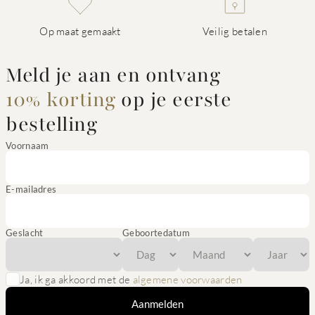
Op maat gemaakt
Veilig betalen
Meld je aan en ontvang
10% korting
op je eerste
bestelling
Voornaam
E-mailadres
Geslacht
Geboortedatum
Ja, ik ga akkoord met de
algemene voorwaarden
Aanmelden