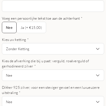
Voeg een persoonlijke tekst toe aan de achterkant
*
Nee
Nee
Ja (+ €15,00)
Kies uw ketting
*
Zonder Ketting
Kies de afwerking die bij u past: verguld, roséverguld of
gerhodineerd zilver
*
Nee
Dikker 925 zilver, voor een steviger gevoel en een luxueuzere
uitstraling
*
Nee