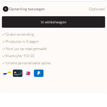
Opmerking toevoegen
Optioneel
In winkelwagen
Gratis verzending
Productie in 3 dagen
Voor jou op maat gemaakt
Klantcijfer 9,0/10
Unieke personalisatie opties