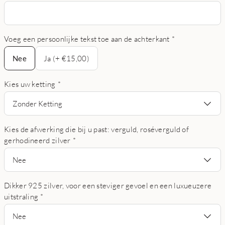
Voeg een persoonlijke tekst toe aan de achterkant
*
Nee
Nee
Ja (+ €15,00)
Kies uw ketting
*
Zonder Ketting
Kies de afwerking die bij u past: verguld, roséverguld of
gerhodineerd zilver
*
Nee
Dikker 925 zilver, voor een steviger gevoel en een luxueuzere
uitstraling
*
Nee