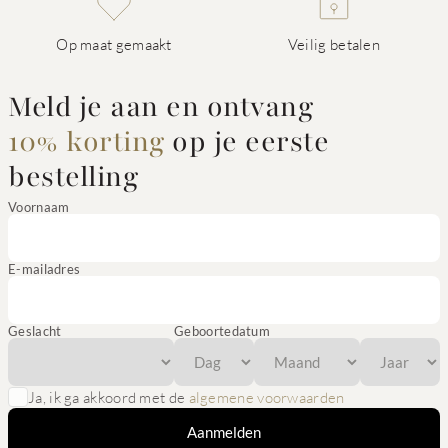
Op maat gemaakt
Veilig betalen
Meld je aan en ontvang
10% korting
op je eerste
bestelling
Voornaam
E-mailadres
Geslacht
Geboortedatum
Ja, ik ga akkoord met de
algemene voorwaarden
Aanmelden