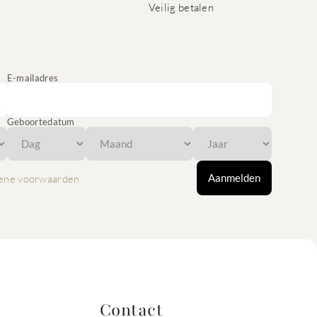
Veilig betalen
E-mailadres
Geboortedatum
Aanmelden
ene voorwaarden
Contact