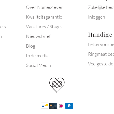
Over Names4ever
Zakelijke bes
Kwaliteitsgarantie
Inloggen
els
Vacatures / Stages
Handige 
n
Nieuwsbrief
Lettervoorb
Blog
Ringmaat be
In de media
Veelgestelde
Social Media