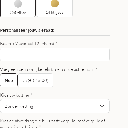
14 kt goud
925 zilver
Personaliseer jouw sieraad:
Naam: (Maximaal 12 tekens)
*
Voeg een persoonlijke tekst toe aan de achterkant
*
Nee
Nee
Ja (+ €15,00)
Kies uw ketting
*
Zonder Ketting
Kies de afwerking die bij u past: verguld, roséverguld of
gerhodineerd zilver
*