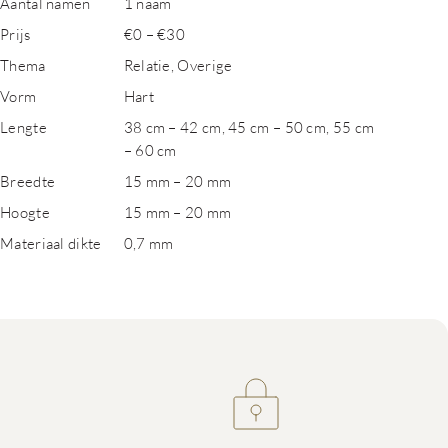
Aantal namen
1 naam
Prijs
€0 – €30
Thema
Relatie, Overige
Vorm
Hart
Lengte
38 cm – 42 cm, 45 cm – 50 cm, 55 cm
– 60 cm
Breedte
15 mm – 20 mm
Hoogte
15 mm – 20 mm
Materiaal dikte
0,7 mm