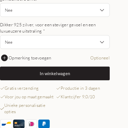
Nee
Dikker 925 zilver, voor een steviger gevoel en een
luxueuzere uitstraling
*
Nee
Opmerking toevoegen
Optioneel
In winkelwagen
Gratis verzending
Productie in 3 dagen
Voor jou op maat gemaakt
Klantcijfer 9,0/10
Unieke personalisatie
opties