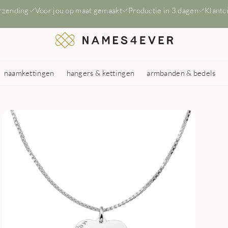
erzending
Voor jou op maat gemaakt
Productie in 3 dagen
Klantc
naamkettingen
hangers & kettingen
armbanden & bedels