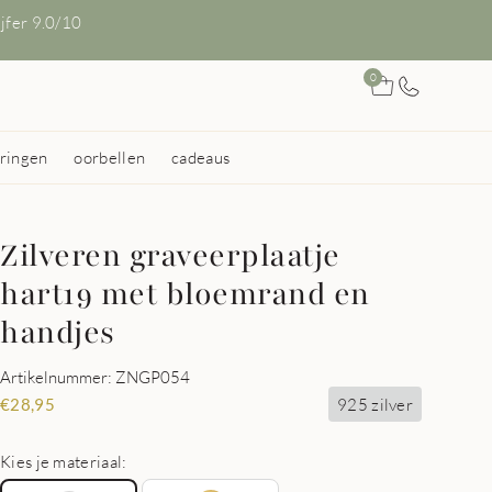
ijfer 9.0/10
0
ringen
oorbellen
cadeaus
Zilveren graveerplaatje
hart19 met bloemrand en
handjes
Artikelnummer: ZNGP054
925 zilver
€
28,95
Kies je materiaal: