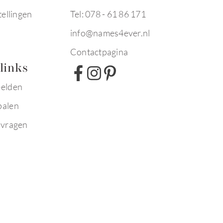
tellingen
Tel: 078 - 61 86 171
info@names4ever.nl
Contactpagina
links
eelden
palen
 vragen