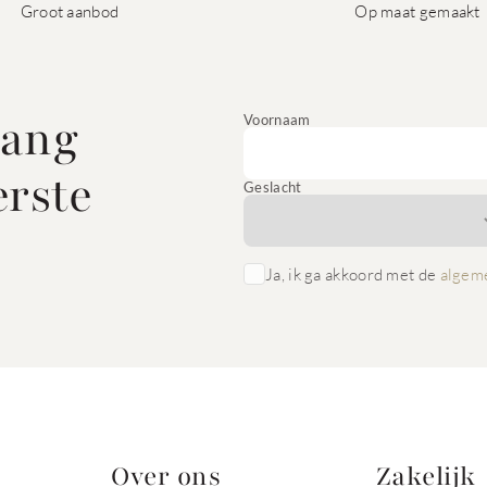
Groot aanbod
Op maat gemaakt
vang
Voornaam
erste
Geslacht
Ja, ik ga akkoord met de
algem
Over ons
Zakelijk