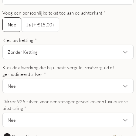
Voeg een persoonlijke tekst toe aan de achterkant
*
Nee
Nee
Ja (+ €15,00)
Kies uw ketting
*
Zonder Ketting
Kies de afwerking die bij u past: verguld, roséverguld of
gerhodineerd zilver
*
Nee
Dikker 925 zilver, voor een steviger gevoel en een luxueuzere
uitstraling
*
Nee