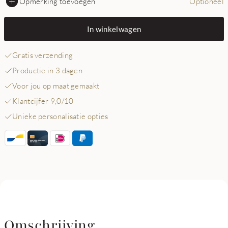
Opmerking toevoegen
Optioneel
In winkelwagen
Gratis verzending
Productie in 3 dagen
Voor jou op maat gemaakt
Klantcijfer 9,0/10
Unieke personalisatie opties
Omschrijving