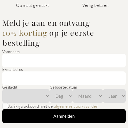
Op maat gemaakt
Veilig betalen
Meld je aan en ontvang
10% korting
op je eerste
bestelling
Voornaam
E-mailadres
Geslacht
Geboortedatum
Ja, ik ga akkoord met de
algemene voorwaarden
Aanmelden