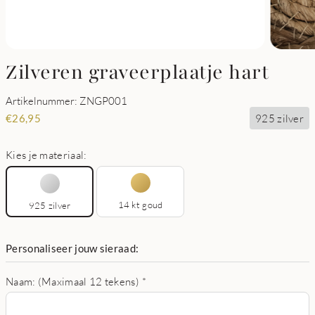
Zilveren graveerplaatje hart
Artikelnummer: ZNGP001
925 zilver
€
26,95
Kies je materiaal:
14 kt goud
925 zilver
Personaliseer jouw sieraad:
Naam: (Maximaal 12 tekens)
*